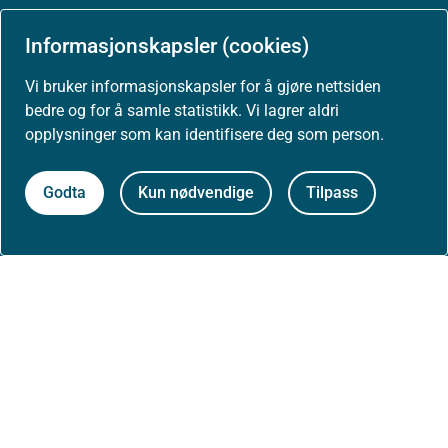
Arrangementer
Informasjonskapsler (cookies)
Høringer
Vi bruker informasjonskapsler for å gjøre nettsiden
bedre og for å samle statistikk. Vi lagrer aldri
Presse
opplysninger som kan identifisere deg som person.
Godta
Kun nødvendige
Tilpass
Om nettstedet
Personvernerklæring
Tilgjengelighetserklæring (uustatus.no)
Besøksstatistikk og informasjonskapsler
Nyhetsvarsel og abonnement