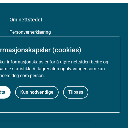
Om nettstedet
Personvernerklæring
Tilgjengelighetserklæring (uustatus.no)
ormasjonskapsler (cookies)
Besøksstatistikk og informasjonskapsler
uker informasjonskapsler for å gjøre nettsiden bedre og
samle statistikk. Vi lagrer aldri opplysninger som kan
Nyhetsvarsel og abonnement
ifisere deg som person.
Åpne data (API)
dta
Kun nødvendige
Tilpass