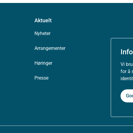
Aktuelt
Nyheter
Arrangementer
Inf
Høringer
Vi br
for å 
Presse
ident
Go