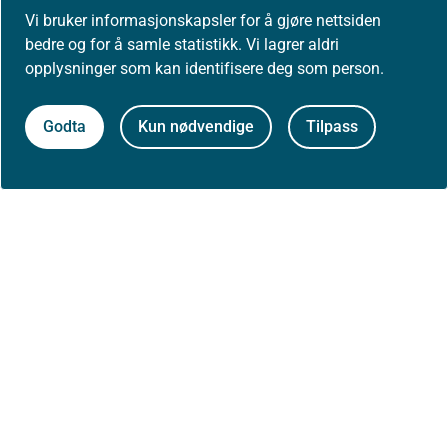
Vi bruker informasjonskapsler for å gjøre nettsiden
bedre og for å samle statistikk. Vi lagrer aldri
Skriv ut / lag PDF
opplysninger som kan identifisere deg som person.
Slik refererer du til innholdet
Godta
Kun nødvendige
Tilpass
Åpne data (API)