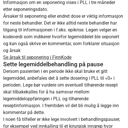
Informasjon om en seponering vises i PLL i tre måneder
etter seponeringsdato.
Årsaker til seponering eller endret dose er viktig informasjon
for neste behandler. Det er ikke alltid neste behandler har
tilgang til informasjonen i f.eks. epikrise. Legen velger en
kodeverdi som indikerer hvorfor legemiddelet ble seponert
og kan også skrive en kommentar, som forklarer situasjon
og årsak
Se årsak til seponering i FinnKode
Sette legemiddelbehandling på pause
Dersom pasienten i en periode ikke skal bruke et gitt
legemiddel, anbefales det å sette dosering i PLL til «0» i
perioden. Lege bør vurdere om eventuell tilhørende resept
skal tilbakekalles for å ha samsvar mellom
legemiddeloppføringen i PLL og tilhørende
reseptinformasjon. I fremtiden vil det bli mulig å legge inn
kommentar på dette.
I noen få tilfeller er ikke lege involvert i behandlingspauser,
for eksempel ved innkalling til et kirurgisk inngrep hvor