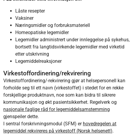
Låste resepter
Vaksiner
Næringsmidler og forbruksmateriell
Homeopatiske legemidler
Legemidler administrert under innleggelse på sykehus,
bortsett fra langtidsvirkende legemidler med virketid
etter utskrivning
Legemiddelreaksjoner
Virkestoffordinering/rekvirering
Virkestoffordinering/-rekvirering gjør at helsepersonell kan
forholde seg til ett navn (virkestoffet) i stedet for en rekke
forskjellige produktnavn, noe som kan bidra til sikrere
kommunikasjon og økt pasientsikkerhet. Regelverk og
nasjonale faglige råd for legemiddelsamstemming
gjenspeiler dette.
I sentral forskrivningsmodul (SFM) er
hovedregelen at
legemiddel rekvireres på virkestoff (Norsk helsenett)
.