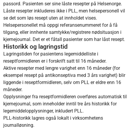
passord. Pasienten ser sine låste resepter på Helsenorge.
Låste resepter inkluderes ikke i PLL, men helsepersonell vil
se det som løs resept uten at innholdet vises.
Helsepersonellet må oppgi referansenummeret for å få
tilgang, eller innhente samtykke/registrere nødsituasjon i
kjernejournal. Det er et fåtall pasienter som har låst resept.
Historikk og lagringstid
Lagringstiden for pasientens legemiddelliste i
reseptformidleren er i forskrift satt til 16 måneder.
Aktive resepter med lengre varighet enn 16 måneder (for
eksempel resept på antikonseptiva med 3 års varighet) blir
liggende i reseptformidleren, selv om PLL er eldre enn 16
måneder.
Opplysninger fra reseptformidleren overføres automatisk til
kjernejournal, som inneholder inntil tre års historikk for
legemiddelopplysninger, inkludert PLL.
PLL-historikk lagres også lokalt i virksomhetens
journalløsning.