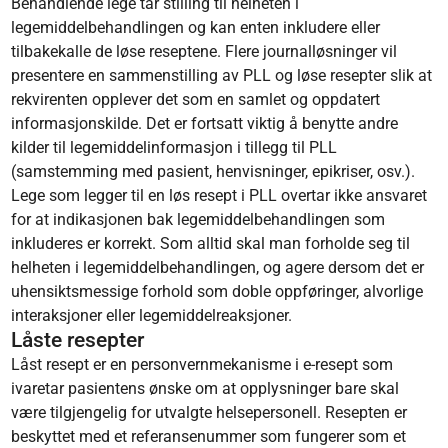
Behandlende lege tar stilling til helheten i
legemiddelbehandlingen og kan enten inkludere eller
tilbakekalle de løse reseptene. Flere journalløsninger vil
presentere en sammenstilling av PLL og løse resepter slik at
rekvirenten opplever det som en samlet og oppdatert
informasjonskilde. Det er fortsatt viktig å benytte andre
kilder til legemiddelinformasjon i tillegg til PLL
(samstemming med pasient, henvisninger, epikriser, osv.).
Lege som legger til en løs resept i PLL overtar ikke ansvaret
for at indikasjonen bak legemiddelbehandlingen som
inkluderes er korrekt. Som alltid skal man forholde seg til
helheten i legemiddelbehandlingen, og agere dersom det er
uhensiktsmessige forhold som doble oppføringer, alvorlige
interaksjoner eller legemiddelreaksjoner.
Låste resepter
Låst resept er en personvernmekanisme i e-resept som
ivaretar pasientens ønske om at opplysninger bare skal
være tilgjengelig for utvalgte helsepersonell. Resepten er
beskyttet med et referansenummer som fungerer som et