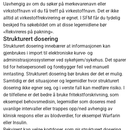
Uavhengig av om du søker på merkevarenavn eller
virkstoffnavn vil du få treff på virkestoffnavn. Det er ikke
alltid at virkestoffrekvirering er egnet. I SFM får du tydelig
beskjed fra søkebildet om at disse legemidlene bør
«Rekvireres på pakning».
Strukturert dosering
Strukturert dosering innebærer at informasjonen kan
gjenbrukes i import til elektroniske kurve- og
administrasjonssystemer ved sykehjem/sykehus. Det sparer
tid for helsepersonell og forebygger feil ved manuell
inntasting. Strukturert dosering bør brukes der det er mulig.
Samtidig er det situasjoner og legemidler hvor strukturert
dosering ikke egner seg, og i verste fall kan medføre risiko. I
de tilfellene er det bedre å bruke fritekstforskrivning, som
eksempel behovsmedisin, legemidler som doseres med
uvanlige intervaller eller trappes opp/ned avhengig av
klinisk respons eller av blodverdier, for eksempel Warfarin
eller Insulin.
Rekvirent kan velge kortdoser, som gir strukturert dosering,