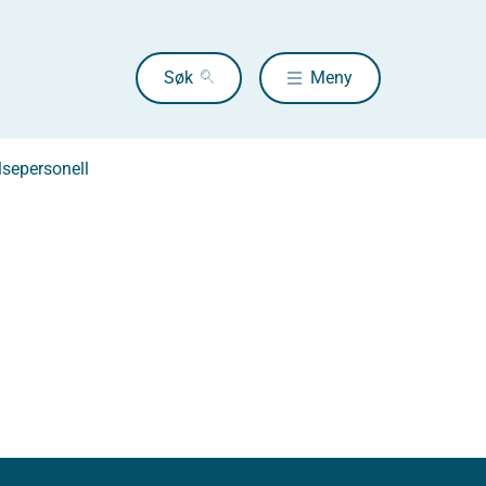
Søk
Meny
lsepersonell