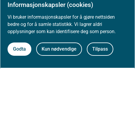
Informasjonskapsler (cookies)
Om nettstedet
Vi bruker informasjonskapsler for å gjøre nettsiden
Personvernerklæring
bedre og for å samle statistikk. Vi lagrer aldri
opplysninger som kan identifisere deg som person.
Tilgjengelighetserklæring (uustatus.no)
Godta
Kun nødvendige
Tilpass
Besøksstatistikk og informasjonskapsler
Nyhetsvarsel og abonnement
Åpne data (API)
Følg oss: