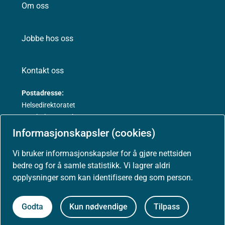
Om oss
Jobbe hos oss
Kontakt oss
Postadresse:
Helsedirektoratet
Postboks 220, Skøyen
0213 Oslo
Informasjonskapsler (cookies)
Vi bruker informasjonskapsler for å gjøre nettsiden
bedre og for å samle statistikk. Vi lagrer aldri
opplysninger som kan identifisere deg som person.
Aktuelt
Godta
Kun nødvendige
Tilpass
Nyheter