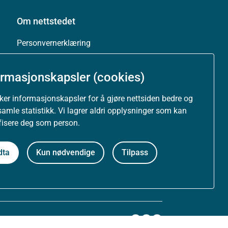
Om nettstedet
Personvernerklæring
Tilgjengelighetserklæring (uustatus.no)
ormasjonskapsler (cookies)
Besøksstatistikk og informasjonskapsler
uker informasjonskapsler for å gjøre nettsiden bedre og
samle statistikk. Vi lagrer aldri opplysninger som kan
Nyhetsvarsel og abonnement
ifisere deg som person.
Åpne data (API)
dta
Kun nødvendige
Tilpass
Følg oss: