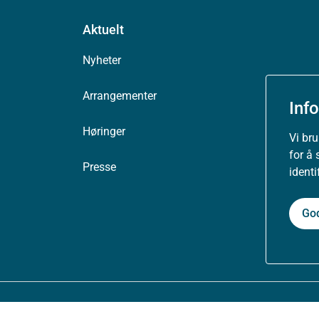
Aktuelt
Nyheter
Arrangementer
Inf
Høringer
Vi br
for å 
Presse
ident
Go