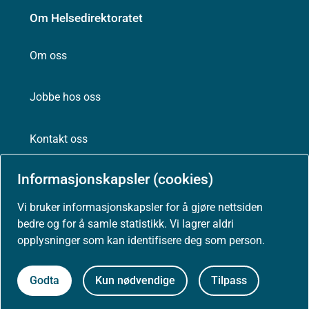
Om Helsedirektoratet
Om oss
Jobbe hos oss
Kontakt oss
Postadresse:
Informasjonskapsler (cookies)
Helsedirektoratet
Postboks 220, Skøyen
Vi bruker informasjonskapsler for å gjøre nettsiden
0213 Oslo
bedre og for å samle statistikk. Vi lagrer aldri
opplysninger som kan identifisere deg som person.
Godta
Kun nødvendige
Tilpass
Aktuelt