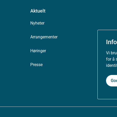
Aktuelt
Nyheter
Arrangementer
Inf
Høringer
Vi br
for å 
Presse
ident
Go