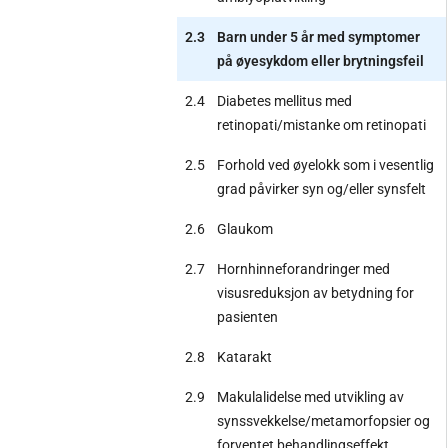
2.3
Barn under 5 år med symptomer
på øyesykdom eller brytningsfeil
2.4
Diabetes mellitus med
retinopati/mistanke om retinopati
2.5
Forhold ved øyelokk som i vesentlig
grad påvirker syn og/eller synsfelt
2.6
Glaukom
2.7
Hornhinneforandringer med
visusreduksjon av betydning for
pasienten
2.8
Katarakt
2.9
Makulalidelse med utvikling av
synssvekkelse/metamorfopsier og
forventet behandlingseffekt