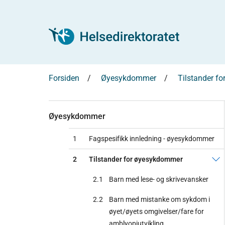
Forsiden
Øyesykdommer
Tilstander f
Øyesykdommer
1
Fagspesifikk innledning - øyesykdommer
2
Tilstander for øyesykdommer
2.1
Barn med lese- og skrivevansker
2.2
Barn med mistanke om sykdom i
øyet/øyets omgivelser/fare for
amblyopiutvikling