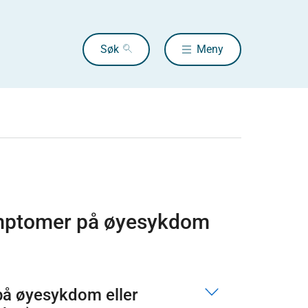
Søk
Meny
ymptomer på øyesykdom
på øyesykdom eller