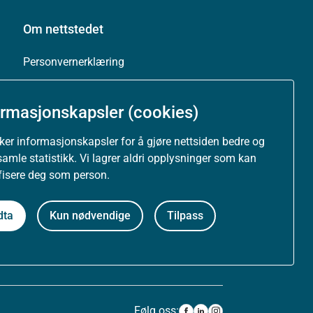
Om nettstedet
Personvernerklæring
Tilgjengelighetserklæring (uustatus.no)
ormasjonskapsler (cookies)
Besøksstatistikk og informasjonskapsler
uker informasjonskapsler for å gjøre nettsiden bedre og
samle statistikk. Vi lagrer aldri opplysninger som kan
Nyhetsvarsel og abonnement
ifisere deg som person.
Åpne data (API)
dta
Kun nødvendige
Tilpass
Følg oss: