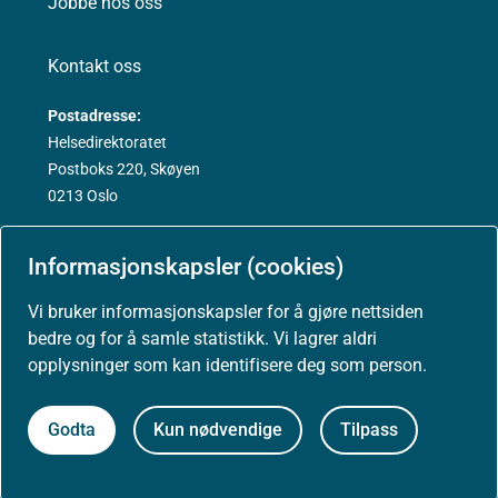
Jobbe hos oss
Kontakt oss
Postadresse:
Helsedirektoratet
Postboks 220, Skøyen
0213 Oslo
Informasjonskapsler (cookies)
Vi bruker informasjonskapsler for å gjøre nettsiden
Aktuelt
bedre og for å samle statistikk. Vi lagrer aldri
opplysninger som kan identifisere deg som person.
Nyheter
Godta
Kun nødvendige
Tilpass
Arrangementer