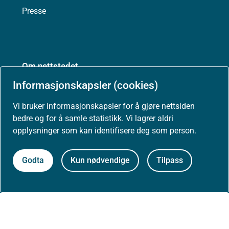
Presse
Om nettstedet
Informasjonskapsler (cookies)
Personvernerklæring
Vi bruker informasjonskapsler for å gjøre nettsiden
Tilgjengelighetserklæring (uustatus.no)
bedre og for å samle statistikk. Vi lagrer aldri
opplysninger som kan identifisere deg som person.
Besøksstatistikk og informasjonskapsler
Godta
Kun nødvendige
Tilpass
Nyhetsvarsel og abonnement
Åpne data (API)