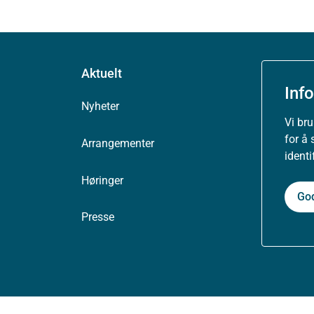
Aktuelt
Inf
Nyheter
Vi br
for å 
Arrangementer
ident
Høringer
Go
Presse