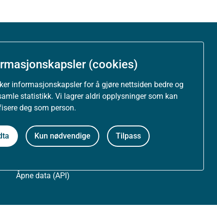
Om nettstedet
ormasjonskapsler (cookies)
Personvernerklæring
uker informasjonskapsler for å gjøre nettsiden bedre og
samle statistikk. Vi lagrer aldri opplysninger som kan
Tilgjengelighetserklæring (uustatus.no)
ifisere deg som person.
Besøksstatistikk og informasjonskapsler
dta
Kun nødvendige
Tilpass
Nyhetsvarsel og abonnement
Åpne data (API)