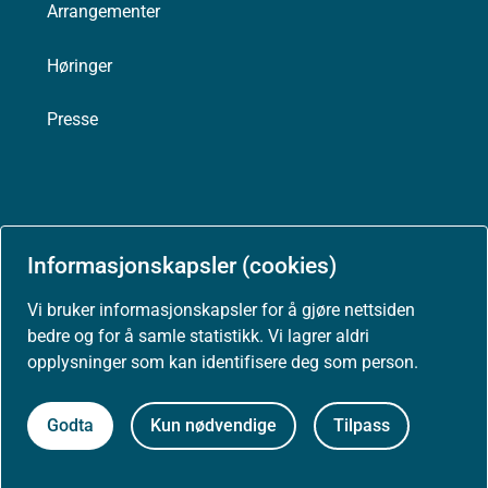
Arrangementer
Høringer
Presse
Om nettstedet
Informasjonskapsler (cookies)
Personvernerklæring
Vi bruker informasjonskapsler for å gjøre nettsiden
bedre og for å samle statistikk. Vi lagrer aldri
Tilgjengelighetserklæring (uustatus.no)
opplysninger som kan identifisere deg som person.
Besøksstatistikk og informasjonskapsler
Godta
Kun nødvendige
Tilpass
Nyhetsvarsel og abonnement