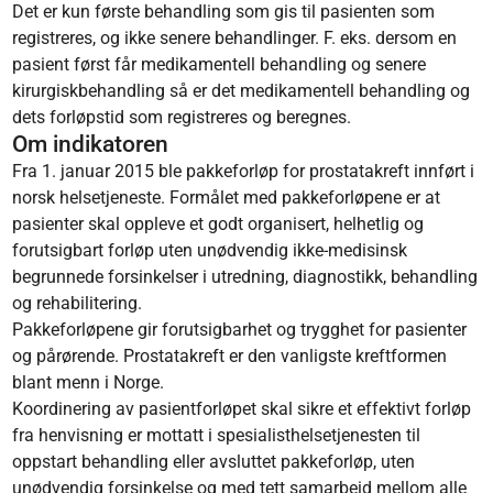
Det er kun første behandling som gis til pasienten som
registreres, og ikke senere behandlinger. F. eks. dersom en
pasient først får medikamentell behandling og senere
kirurgiskbehandling så er det medikamentell behandling og
dets forløpstid som registreres og beregnes.
Om indikatoren
Fra 1. januar 2015 ble pakkeforløp for prostatakreft innført i
norsk helsetjeneste. Formålet med pakkeforløpene er at
pasienter skal oppleve et godt organisert, helhetlig og
forutsigbart forløp uten unødvendig ikke-medisinsk
begrunnede forsinkelser i utredning, diagnostikk, behandling
og rehabilitering.
Pakkeforløpene gir forutsigbarhet og trygghet for pasienter
og pårørende. Prostatakreft er den vanligste kreftformen
blant menn i Norge.
Koordinering av pasientforløpet skal sikre et effektivt forløp
fra henvisning er mottatt i spesialisthelsetjenesten til
oppstart behandling eller avsluttet pakkeforløp, uten
unødvendig forsinkelse og med tett samarbeid mellom alle