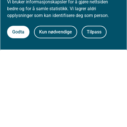
Vi bruker informasjonskapsler for å gjøre nettsiden
Kontakt oss
bedre og for å samle statistikk. Vi lagrer aldri
Postadresse:
opplysninger som kan identifisere deg som person.
Helsedirektoratet
Postboks 220, Skøyen
Godta
Kun nødvendige
Tilpass
0213 Oslo
Aktuelt
Nyheter
Arrangementer
Høringer