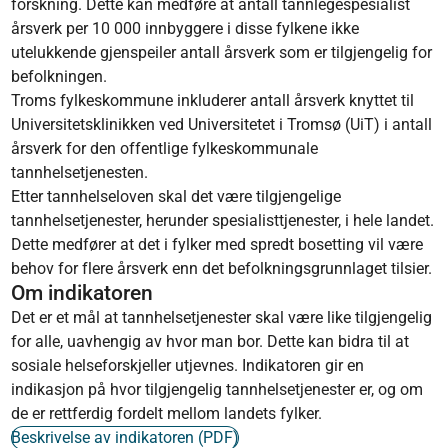
forskning. Dette kan medføre at antall tannlegespesialist
årsverk per 10 000 innbyggere i disse fylkene ikke
utelukkende gjenspeiler antall årsverk som er tilgjengelig for
befolkningen.
Troms fylkeskommune inkluderer antall årsverk knyttet til
Universitetsklinikken ved Universitetet i Tromsø (UiT) i antall
årsverk for den offentlige fylkeskommunale
tannhelsetjenesten.
Etter tannhelseloven skal det være tilgjengelige
tannhelsetjenester, herunder spesialisttjenester, i hele landet.
Dette medfører at det i fylker med spredt bosetting vil være
behov for flere årsverk enn det befolkningsgrunnlaget tilsier.
Om indikatoren
Det er et mål at tannhelsetjenester skal være like tilgjengelig
for alle, uavhengig av hvor man bor. Dette kan bidra til at
sosiale helseforskjeller utjevnes. Indikatoren gir en
indikasjon på hvor tilgjengelig tannhelsetjenester er, og om
de er rettferdig fordelt mellom landets fylker.
Beskrivelse av indikatoren (PDF)