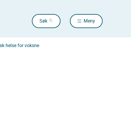
Søk
Meny
sk helse for voksne