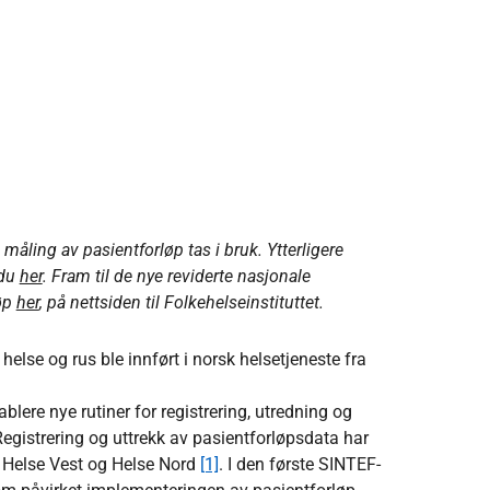
 måling av pasientforløp tas i bruk. Ytterligere
 du
her
. Fram til de nye reviderte nasjonale
løp
her
, på nettsiden til Folkehelseinstituttet.
helse og rus ble innført i norsk helsetjeneste fra
blere nye rutiner for registrering, utredning og
Registrering og uttrekk av pasientforløpsdata har
 i Helse Vest og Helse Nord
[1]
. I den første SINTEF-