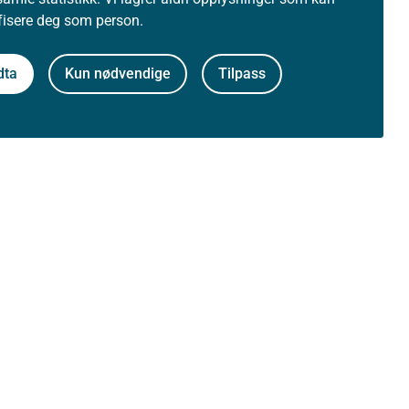
ifisere deg som person.
dta
Kun nødvendige
Tilpass
Om nettstedet
Personvernerklæring