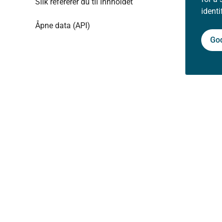
Slik refererer du til innholdet
ident
Åpne data (API)
Go
Aktuelt
Nyheter