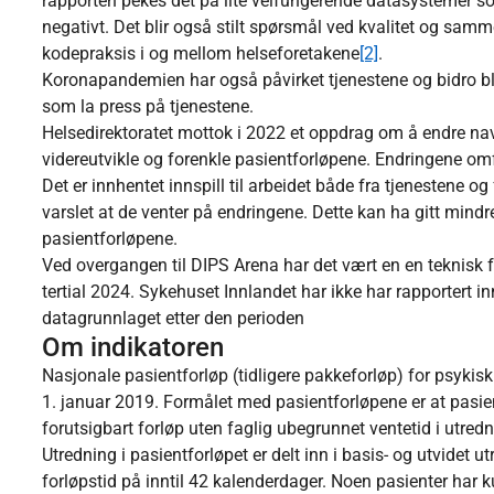
rapporten pekes det på lite velfungerende datasystemer s
negativt. Det blir også stilt spørsmål ved kvalitet og sam
kodepraksis i og mellom helseforetakene
[2]
.
Koronapandemien har også påvirket tjenestene og bidro blan
som la press på tjenestene.
Helsedirektoratet mottok i 2022 et oppdrag om å endre navn
videreutvikle og forenkle pasientforløpene. Endringene omf
Det er innhentet innspill til arbeidet både fra tjenestene o
varslet at de venter på endringene. Dette kan ha gitt mindr
pasientforløpene.
Ved overgangen til DIPS Arena har det vært en en teknisk fei
tertial 2024. Sykehuset Innlandet har ikke har rapportert i
datagrunnlaget etter den perioden
Om indikatoren
Nasjonale pasientforløp (tidligere pakkeforløp) for psykisk 
1. januar 2019. Formålet med pasientforløpene er at pasien
forutsigbart forløp uten faglig ubegrunnet ventetid i utred
Utredning i pasientforløpet er delt inn i basis- og utvidet 
forløpstid på inntil 42 kalenderdager. Noen pasienter har