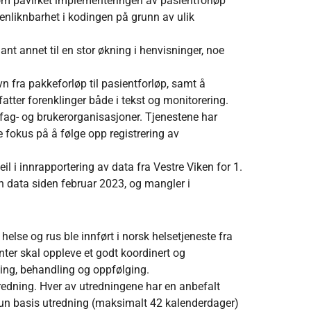
om påvirket implementeringen av pasientforløp
menliknbarhet i kodingen på grunn av ulik
t annet til en stor økning i henvisninger, noe
 fra pakkeforløp til pasientforløp, samt å
atter forenklinger både i tekst og monitorering.
g fag- og brukerorganisasjoner. Tjenestene har
e fokus på å følge opp registrering av
l i innrapportering av data fra Vestre Viken for 1.
nn data siden februar 2023, og mangler i
helse og rus ble innført i norsk helsetjeneste fra
ter skal oppleve et godt koordinert og
ning, behandling og oppfølging.
utredning. Hver av utredningene har en anbefalt
 kun basis utredning (maksimalt 42 kalenderdager)