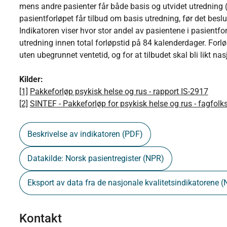
mens andre pasienter får både basis og utvidet utredning 
pasientforløpet får tilbud om basis utredning, før det beslu
Indikatoren viser hvor stor andel av pasientene i pasientf
utredning innen total forløpstid på 84 kalenderdager. Forløp
uten ubegrunnet ventetid, og for at tilbudet skal bli likt nas
Kilder:
[1]
Pakkeforløp psykisk helse og rus - rapport IS-2917
[2]
SINTEF - Pakkeforløp for psykisk helse og rus - fagfolks 
Beskrivelse av indikatoren (PDF)
Datakilde: Norsk pasientregister (NPR)
Eksport av data fra de nasjonale kvalitetsindikatorene (
Kontakt