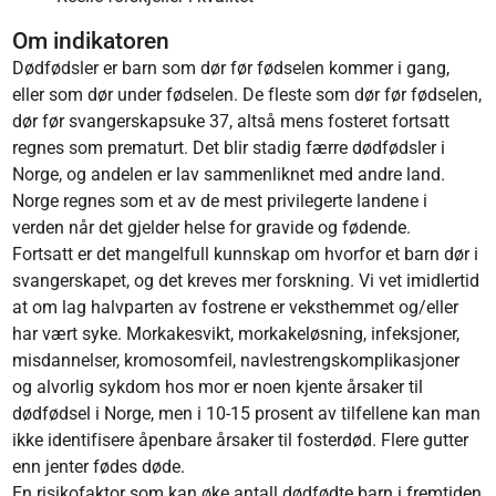
Om indikatoren
Dødfødsler er barn som dør før fødselen kommer i gang,
eller som dør under fødselen. De fleste som dør før fødselen,
dør før svangerskapsuke 37, altså mens fosteret fortsatt
regnes som prematurt. Det blir stadig færre dødfødsler i
Norge, og andelen er lav sammenliknet med andre land.
Norge regnes som et av de mest privilegerte landene i
verden når det gjelder helse for gravide og fødende.
Fortsatt er det mangelfull kunnskap om hvorfor et barn dør i
svangerskapet, og det kreves mer forskning. Vi vet imidlertid
at om lag halvparten av fostrene er veksthemmet og/eller
har vært syke. Morkakesvikt, morkakeløsning, infeksjoner,
misdannelser, kromosomfeil, navlestrengskomplikasjoner
og alvorlig sykdom hos mor er noen kjente årsaker til
dødfødsel i Norge, men i 10-15 prosent av tilfellene kan man
ikke identifisere åpenbare årsaker til fosterdød. Flere gutter
enn jenter fødes døde.
En risikofaktor som kan øke antall dødfødte barn i fremtiden