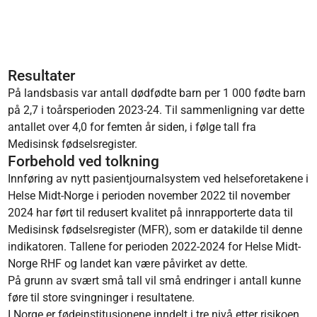
Resultater
På landsbasis var antall dødfødte barn per 1 000 fødte barn
på 2,7 i toårsperioden 2023-24. Til sammenligning var dette
antallet over 4,0 for femten år siden, i følge tall fra
Medisinsk fødselsregister.
Forbehold ved tolkning
Innføring av nytt pasientjournalsystem ved helseforetakene i
Helse Midt-Norge i perioden november 2022 til november
2024 har ført til redusert kvalitet på innrapporterte data til
Medisinsk fødselsregister (MFR), som er datakilde til denne
indikatoren. Tallene for perioden 2022-2024 for Helse Midt-
Norge RHF og landet kan være påvirket av dette.
På grunn av svært små tall vil små endringer i antall kunne
føre til store svingninger i resultatene.​
I Norge er fødeinstitusjonene inndelt i tre nivå etter risikoen