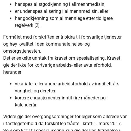
har spesialistgodkjenning i allmennmedisin,
er under spesialisering i allmennmedisin, eller
har godkjenning som allmennlege etter tidligere
regelverk [2].
Formålet med forskriften er å bidra til forsvarlige tjenester
og høy kvalitet i den kommunale helse- og
omsorgstjenesten.
Det er enkelte unntak fra kravet om spesialisering. Kravet
gjelder ikke for kortvarige arbeids- eller avtaleforhold,
herunder
vikariater eller andre arbeidsforhold av inntil ett års
varighet, og deretter
kortere engasjementer inntil fire måneder per
kalenderår.
Videre gjelder overgangsordninger for leger som allerede var
i fastlegeforhold da forskriften trådte i kraft 1. mars 2017.
Selv om krav til spesialisering kun gjelder ved tiltredelse i