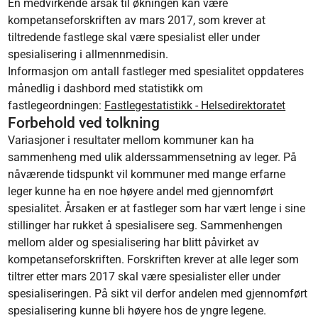
En medvirkende årsak til økningen kan være
kompetanseforskriften av mars 2017, som krever at
tiltredende fastlege skal være spesialist eller under
spesialisering i allmennmedisin.
Informasjon om antall fastleger med spesialitet oppdateres
månedlig i dashbord med statistikk om
fastlegeordningen:
Fastlegestatistikk - Helsedirektoratet
Forbehold ved tolkning
Variasjoner i resultater mellom kommuner kan ha
sammenheng med ulik alderssammensetning av leger. På
nåværende tidspunkt vil kommuner med mange erfarne
leger kunne ha en noe høyere andel med gjennomført
spesialitet. Årsaken er at fastleger som har vært lenge i sine
stillinger har rukket å spesialisere seg. Sammenhengen
mellom alder og spesialisering har blitt påvirket av
kompetanseforskriften. Forskriften krever at alle leger som
tiltrer etter mars 2017 skal være spesialister eller under
spesialiseringen. På sikt vil derfor andelen med gjennomført
spesialisering kunne bli høyere hos de yngre legene.