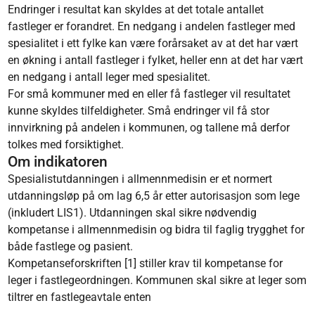
Endringer i resultat kan skyldes at det totale antallet
fastleger er forandret. En nedgang i andelen fastleger med
spesialitet i ett fylke kan være forårsaket av at det har vært
en økning i antall fastleger i fylket, heller enn at det har vært
en nedgang i antall leger med spesialitet.
For små kommuner med en eller få fastleger vil resultatet
kunne skyldes tilfeldigheter. Små endringer vil få stor
innvirkning på andelen i kommunen, og tallene må derfor
tolkes med forsiktighet.
Om indikatoren
Spesialistutdanningen i allmennmedisin er et normert
utdanningsløp på om lag 6,5 år etter autorisasjon som lege
(inkludert LIS1). Utdanningen skal sikre nødvendig
kompetanse i allmennmedisin og bidra til faglig trygghet for
både fastlege og pasient.
Kompetanseforskriften [1] stiller krav til kompetanse for
leger i fastlegeordningen. Kommunen skal sikre at leger som
tiltrer en fastlegeavtale enten