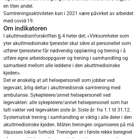
en liten andel.
Samtreningsaktiviteten kan i 2021 være påvirket av arbeidet
med covid-19.
Om indikatoren
I akuttmedisinforskriften § 4 heter det; «Virksomheter som
yter akuttmedisinske tjenester skal sikre at personellet som
utfører tjenestene får nødvendig opplæring og trening i å
utføre egne arbeidsoppgaver og trening i samhandling og
samarbeid mellom alle leddene i den akuttmedisinske
kjeden».
Det er ønskelig at alt helsepersonell som jobber ved
legevakt, årlig deltar i akuttmedisinsk samtrening med
ambulanse. Sykepleiere/annet helsepersonell ved
legevakten: alle sykepleiere/annet helsepersonell som har
tatt vakter ved legevakten siste år. Siste år: fra 1.1 til 31.12.
Systematisk trening i samhandling er viktig i alle deler i den
akuttmedisinske kjeden. Måten treningen organiseres på må
tilpasses lokale forhold. Treningen er i første rekke beregnet