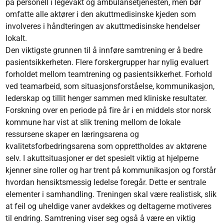
på personell i legevakt og ambulansetjenesten, men bør
omfatte alle aktører i den akuttmedisinske kjeden som
involveres i håndteringen av akuttmedisinske hendelser
lokalt.
Den viktigste grunnen til å innføre samtrening er å bedre
pasientsikkerheten. Flere forskergrupper har nylig evaluert
forholdet mellom teamtrening og pasientsikkerhet. Forhold
ved teamarbeid, som situasjonsforståelse, kommunikasjon,
lederskap og tillit henger sammen med kliniske resultater.
Forskning over en periode på fire år i en middels stor norsk
kommune har vist at slik trening mellom de lokale
ressursene skaper en læringsarena og
kvalitetsforbedringsarena som opprettholdes av aktørene
selv. I akuttsituasjoner er det spesielt viktig at hjelperne
kjenner sine roller og har trent på kommunikasjon og forstår
hvordan hensiktsmessig ledelse foregår. Dette er sentrale
elementer i samhandling. Treningen skal være realistisk, slik
at feil og uheldige vaner avdekkes og deltagerne motiveres
til endring. Samtrening viser seg også å være en viktig