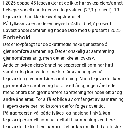
I 2025 oppga 45 legevakter at de ikke har sykepleiere/annet
helsepersonell enn leger ved legevakten (27,1 prosent). 19
legevakter har ikke besvart spørsmålet.
På fylkesnivå er andelen høyest i Østfold 64,7 prosent.
Lavest andel samtrening hadde Oslo med 0 prosent i 2025.
Forbehold
Det er lovpålagt for de akuttmedisinske tjenestene å
gjennomføre samtrening. Det er ønskelig at samtrening
gjennomføres årlig, men det er ikke et lovkrav.
Andelen sykepleiere/annet helsepersonell som har hatt
samtrening kan variere mellom år avhengig av når
legevakten gjennomfører samtrening. Noen legevakter kan
gjennomføre samtrening for alle ett år og ingen året etter,
mens andre kan gjennomføre samtrening for noen ett år og
andre året etter. For å få et bilde av omfanget av samtrening
i legevaktene bør indikatoren derfor følges over tid.
På aggregert nivå, både fylkes- og nasjonalt nivå, kan
legevaktpersonell som har deltatt i samtrening ved flere
legevakter telles flere ganger. Det antas imidlertid å utgjøre