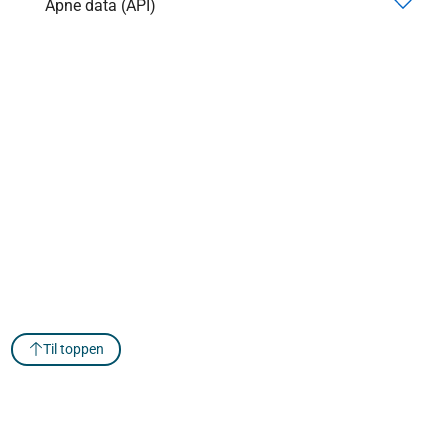
Åpne data (API)
Til toppen