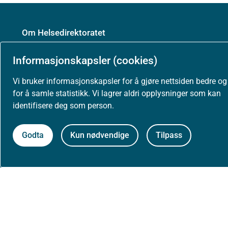
Om Helsedirektoratet
Informasjonskapsler (cookies)
Om oss
Vi bruker informasjonskapsler for å gjøre nettsiden bedre og
for å samle statistikk. Vi lagrer aldri opplysninger som kan
Jobbe hos oss
identifisere deg som person.
Godta
Kun nødvendige
Tilpass
Kontakt oss
Postadresse:
Helsedirektoratet
Postboks 220, Skøyen
0213 Oslo