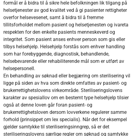
formål er å bidra til å sikre hele befolkningen lik tilgang på
helsetjenester av god kvalitet ved å gi pasienter rettigheter
overfor helsevesenet, samt å bidra til å fremme
tillitsforholdet mellom pasient og helsetjenesten og ivareta
respekten for den enkelte pasients menneskeverd og
integritet. Som pasient anses enhver person som gis eller
tilbys helsehjelp. Helsehjelp forstås som enhver handling
som har forebyggende, diagnostisk, behandlende,
helsebevarende eller rehabiliterende mål som er utført av
helsepersonell.
En behandling av søknad eller begjæring om sterilisering vil
ligge på siden av hva som direkte omfattes av pasient- og
brukerrettighetslovens virkeområde. Steriliseringslovens
karakter av spesiallov om en bestemt type helsehjelp tilsier
også at denne loven går foran pasient- og
brukerrettighetsloven dersom lovverkene regulerer samme
forhold (prinsippet om lex specialis). Når det for eksempel
gjelder samtykke til steriliseringsinngrep, så er det
steriliseringslovens særlige regler om søknad og samtykke