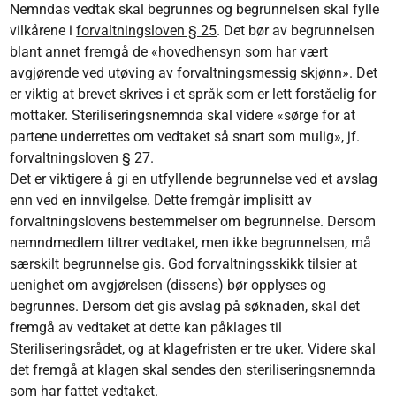
Nemndas vedtak skal begrunnes og begrunnelsen skal fylle
vilkårene i
forvaltningsloven § 25
. Det bør av begrunnelsen
blant annet fremgå de «hovedhensyn som har vært
avgjørende ved utøving av forvaltningsmessig skjønn». Det
er viktig at brevet skrives i et språk som er lett forståelig for
mottaker. Steriliseringsnemnda skal videre «sørge for at
partene underrettes om vedtaket så snart som mulig», jf.
forvaltningsloven § 27
.
Det er viktigere å gi en utfyllende begrunnelse ved et avslag
enn ved en innvilgelse. Dette fremgår implisitt av
forvaltningslovens bestemmelser om begrunnelse. Dersom
nemndmedlem tiltrer vedtaket, men ikke begrunnelsen, må
særskilt begrunnelse gis. God forvaltningsskikk tilsier at
uenighet om avgjørelsen (dissens) bør opplyses og
begrunnes. Dersom det gis avslag på søknaden, skal det
fremgå av vedtaket at dette kan påklages til
Steriliseringsrådet, og at klagefristen er tre uker. Videre skal
det fremgå at klagen skal sendes den steriliseringsnemnda
som har fattet vedtaket.