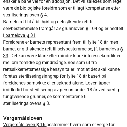
ønsker å bane vei for en adopsjon. Det vil således som regel
være de biologiske foreldre som er tillagt kompetanse etter
steriliseringsloven § 4.
Barnets rett til å bli hørt og dets økende rett til
selvbestemmelse framgår av grunnloven § 104 og er nedfelt
i
barnelova § 31
.
Foreldrene er barnets representant frem til fylte 18 år, men
barnet er gitt økende rett til selvbestemmelse, jf.
barnelova §
33
. Det kan være klare eller mindre klare interessekonflikter
mellom foreldre og mindreårige, noe som ut fra
rettssikkerhetsmessige hensyn taler imot at det skal kunne
foretas steriliseringsinngrep før fylte 18 år basert på
foreldrenes samtykke eller søknad alene. Loven åpner
imidlertid for sterilisering av person under 18 år ved særlig
tungtveiende grunner, se kommentarene til
steriliseringslovens § 3.
Vergemålsloven
Vergemålsloven § 16
bestemmer hvem som er verge for