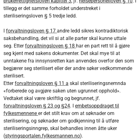
brukerrettighetsloven kapittel 3
, jf.
helsepersonelloven § 10
. I
tillegg er det samme forholdet understreket i
steriliseringsloven § 5 tredje ledd.
I
forvaltningsloven § 17
andre ledd sikres kontradiktorisk
saksbehandling, det vil si at alle parter skal kunne uttale
seg. Etter
forvaltningsloven § 18
har en part rett til å gjøre
seg kjent med sakens dokumenter. Det skal mye til at
unntakene fra innsynsretten kan anvendes overfor den som
begjærer seg sterilisert eller der andre søker vedkommende
sterilisert.
Etter
forvaltningsloven § 11 a
skal steriliseringsnemnda
«forberede og avgjøre saken uten ugrunnet opphold».
Vedtaket skal være skriftlig og begrunnet, jf.
forvaltningsloven § 23 og §24
. I
embetsoppdraget til
fylkesmennene
er det stilt krav om at søknader om
sterilisering, og søknader om godkjenning til å utføre
steriliseringsinngrep, skal behandles innen åtte uker
(
styringsportalen.fylkesmannen.no
).