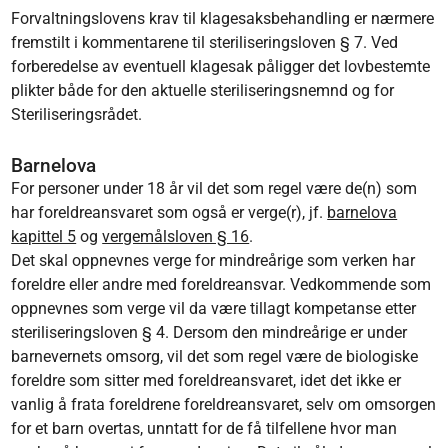
Forvaltningslovens krav til klagesaksbehandling er nærmere
fremstilt i kommentarene til steriliseringsloven § 7. Ved
forberedelse av eventuell klagesak påligger det lovbestemte
plikter både for den aktuelle steriliseringsnemnd og for
Steriliseringsrådet.
Barnelova
For personer under 18 år vil det som regel være de(n) som
har foreldreansvaret som også er verge(r), jf.
barnelova
kapittel 5
og
vergemålsloven § 16
.
Det skal oppnevnes verge for mindreårige som verken har
foreldre eller andre med foreldreansvar. Vedkommende som
oppnevnes som verge vil da være tillagt kompetanse etter
steriliseringsloven § 4. Dersom den mindreårige er under
barnevernets omsorg, vil det som regel være de biologiske
foreldre som sitter med foreldreansvaret, idet det ikke er
vanlig å frata foreldrene foreldreansvaret, selv om omsorgen
for et barn overtas, unntatt for de få tilfellene hvor man