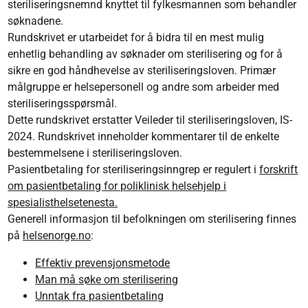
steriliseringsnemnd knyttet til fylkesmannen som behandler
søknadene.
Rundskrivet er utarbeidet for å bidra til en mest mulig
enhetlig behandling av søknader om sterilisering og for å
sikre en god håndhevelse av steriliserings­loven. Primær
målgruppe er helsepersonell og andre som arbeider med
steriliseringsspørsmål.
Dette rundskrivet erstatter Veileder til steriliseringsloven, IS-
2024. Rundskrivet inneholder kommentarer til de enkelte
bestemmelsene i steriliseringsloven.
Pasientbetaling for steriliseringsinngrep er regulert i
forskrift
om pasientbetaling for poliklinisk helsehjelp i
spesialisthelsetenesta.
Generell informasjon til befolkningen om sterilisering finnes
på
helsenorge.no
:
Effektiv prevensjonsmetode
Man må søke om sterilisering
Unntak fra pasientbetaling