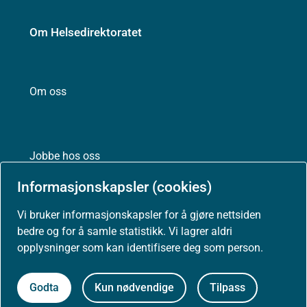
Om Helsedirektoratet
Om oss
Jobbe hos oss
Informasjonskapsler (cookies)
Vi bruker informasjonskapsler for å gjøre nettsiden
Kontakt oss
bedre og for å samle statistikk. Vi lagrer aldri
opplysninger som kan identifisere deg som person.
Postadresse:
Helsedirektoratet
Postboks 220, Skøyen
Godta
Kun nødvendige
Tilpass
0213 Oslo