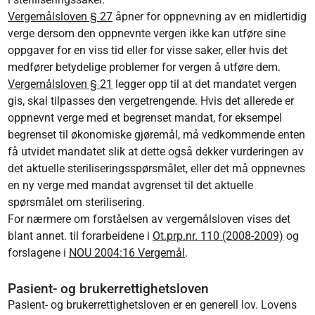
Vergemålsloven § 27
åpner for oppnevning av en midlertidig
verge dersom den oppnevnte vergen ikke kan utføre sine
oppgaver for en viss tid eller for visse saker, eller hvis det
medfører betydelige problemer for vergen å utføre dem.
Vergemålsloven § 21
legger opp til at det mandatet vergen
gis, skal tilpasses den vergetrengende. Hvis det allerede er
oppnevnt verge med et begrenset mandat, for eksempel
begrenset til økonomiske gjøremål, må vedkommende enten
få utvidet mandatet slik at dette også dekker vurderingen av
det aktuelle steriliseringsspørsmålet, eller det må oppnevnes
en ny verge med mandat avgrenset til det aktuelle
spørsmålet om sterilisering.
For nærmere om forståelsen av vergemålsloven vises det
blant annet. til forarbeidene i
Ot.prp.nr. 110 (2008-2009)
og
forslagene i
NOU 2004:16 Vergemål
.
Pasient- og brukerrettighetsloven
Pasient- og brukerrettighetsloven er en generell lov. Lovens