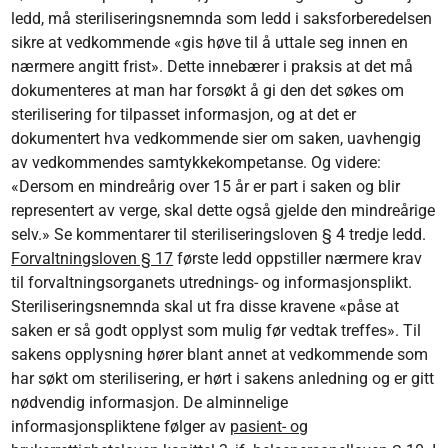
ledd, må steriliseringsnemnda som ledd i saksforberedelsen
sikre at vedkommende «gis høve til å uttale seg innen en
nærmere angitt frist». Dette innebærer i praksis at det må
dokumenteres at man har forsøkt å gi den det søkes om
sterilisering for tilpasset informasjon, og at det er
dokumentert hva vedkommende sier om saken, uavhengig
av vedkommendes samtykkekompetanse. Og videre:
«Dersom en mindreårig over 15 år er part i saken og blir
representert av verge, skal dette også gjelde den mindreårige
selv.» Se kommentarer til steriliseringsloven § 4 tredje ledd.
Forvaltningsloven § 17
første ledd oppstiller nærmere krav
til forvaltningsorganets utrednings- og informasjonsplikt.
Steriliseringsnemnda skal ut fra disse kravene «påse at
saken er så godt opplyst som mulig før vedtak treffes». Til
sakens opplysning hører blant annet at vedkommende som
har søkt om sterilisering, er hørt i sakens anledning og er gitt
nødvendig informasjon. De alminnelige
informasjonspliktene følger av
pasient- og