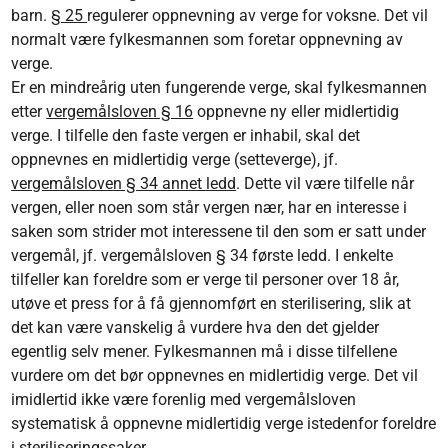
barn.
§ 25
regulerer oppnevning av verge for voksne. Det vil
normalt være fylkesmannen som foretar oppnevning av
verge.
Er en mindreårig uten fungerende verge, skal fylkesmannen
etter
vergemålsloven § 16
oppnevne ny eller midlertidig
verge. I tilfelle den faste vergen er inhabil, skal det
oppnevnes en midlertidig verge (setteverge), jf.
vergemålsloven § 34 annet ledd
. Dette vil være tilfelle når
vergen, eller noen som står vergen nær, har en interesse i
saken som strider mot interessene til den som er satt under
vergemål, jf. vergemålsloven § 34 første ledd. I enkelte
tilfeller kan foreldre som er verge til personer over 18 år,
utøve et press for å få gjennomført en sterilisering, slik at
det kan være vanskelig å vurdere hva den det gjelder
egentlig selv mener. Fylkesmannen må i disse tilfellene
vurdere om det bør oppnevnes en midlertidig verge. Det vil
imidlertid ikke være forenlig med vergemålsloven
systematisk å oppnevne midlertidig verge istedenfor foreldre
i steriliseringssaker.