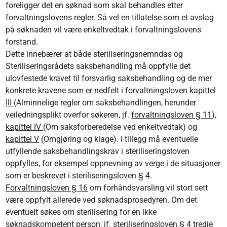
foreligger det en søknad som skal behandles etter
forvaltningslovens regler. Så vel en tillatelse som et avslag
på søknaden vil være enkeltvedtak i forvaltningslovens
forstand.
Dette innebærer at både steriliseringsnemndas og
Steriliseringsrådets saksbehandling må oppfylle det
ulovfestede kravet til forsvarlig saksbehandling og de mer
konkrete kravene som er nedfelt i
forvaltningsloven kapittel
III
(Alminnelige regler om saksbehandlingen, herunder
veiledningsplikt overfor søkeren, jf.
forvaltningsloven § 11
),
kapittel IV
(Om saksforberedelse ved enkeltvedtak) og
kapittel V
(Omgjøring og klage). I tillegg må eventuelle
utfyllende saksbehandlingskrav i steriliseringsloven
oppfylles, for eksempel oppnevning av verge i de situasjoner
som er beskrevet i steriliseringsloven § 4.
Forvaltningsloven § 16
om forhåndsvarsling vil stort sett
være oppfylt allerede ved søknadsprosedyren. Om det
eventuelt søkes om sterilisering for en ikke
søknadskompetent person, jf. steriliseringsloven § 4 tredje