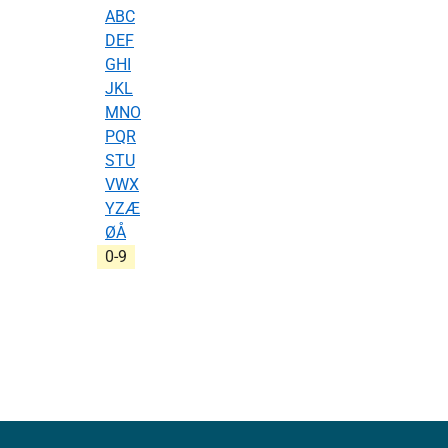
ABC
DEF
GHI
JKL
MNO
PQR
STU
VWX
YZÆ
ØÅ
0-9