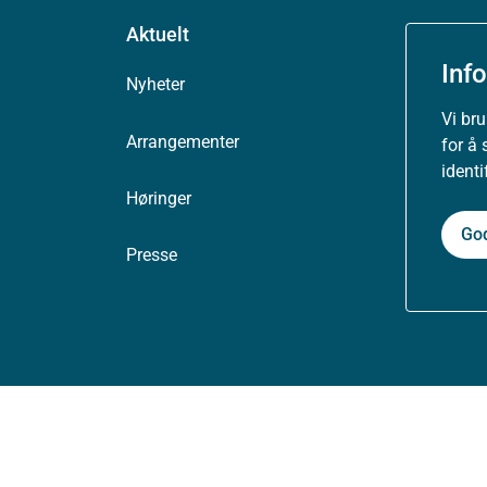
Aktuelt
Inf
Nyheter
Vi br
Arrangementer
for å 
ident
Høringer
Go
Presse