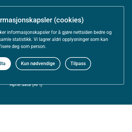
Om nettstedet
ormasjonskapsler (cookies)
Personvernerklæring
uker informasjonskapsler for å gjøre nettsiden bedre og
Tilgjengelighetserklæring (uustatus.no)
samle statistikk. Vi lagrer aldri opplysninger som kan
ifisere deg som person.
Besøksstatistikk og informasjonskapsler
dta
Kun nødvendige
Tilpass
Nyhetsvarsel og abonnement
Åpne data (API)
Følg oss: