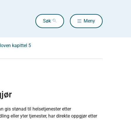
Søk
Meny
loven kapittel 5
jør
n gis stønad til helsetjenester etter
g eller yter tjenester, har direkte oppgjør etter