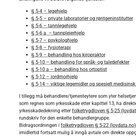
§ 5-4 – legehjelp
§ 5-5 – private laboratorier og røntgeninstitutter
§ 5-6 – tannlegehjelp
§ 5-6 a – tannpleierhjelp
§ 5-7 – psykologhjelp
§ 5-8 – fysioterapi
§ 5-9 – behandling hos kiropraktor
§ 5-10 – behandling for språk- og taledefekter
§ 5-10 a – behandling hos ortoptist
§ 5-12 – jordmorhjelp
§ 5-14 – viktige legemidler og spesielt medisinsk
I tillegg må behandlere/tjenesteytere som yter helsetje
som regnes som yrkesskade etter kapittel 13, ha direkte
yrkesskadedekning etter
folketrygdloven § 5-25 (lovda
rundskriv for den enkelte behandlergruppe.
Bidragsordningen i
folketrygdloven § 5-22 (lovdata.no)
imidlertid fortsatt mulig å inngå avtale om direkte op