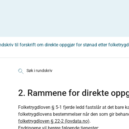
dskriv til forskrift om direkte oppgjør for stønad etter folketrygd
Søk i rundskriv
2. Rammene for direkte oppg
Folketrygdloven § 5-1 fjerde ledd fastslår at det bare ka
folketrygdlovens bestemmelser når den som gir behandlin
folketrygdloven § 22-2 (lovdata.no)
.
Endringene vil berøre følgende tjenester: