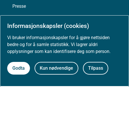
Presse
Informasjonskapsler (cookies)
Vi bruker informasjonskapsler for å gjøre nettsiden
Om nettstedet
bedre og for å samle statistikk. Vi lagrer aldri
Personvernerklæring
opplysninger som kan identifisere deg som person.
Tilgjengelighetserklæring (uustatus.no)
Godta
Kun nødvendige
Tilpass
Besøksstatistikk og informasjonskapsler
Nyhetsvarsel og abonnement
Åpne data (API)