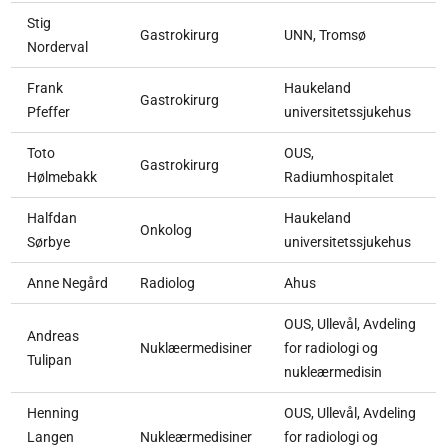
Stig
Gastrokirurg
UNN, Tromsø
Norderval
Frank
Haukeland
Gastrokirurg
Pfeffer
universitetssjukehus
Toto
OUS,
Gastrokirurg
Hølmebakk
Radiumhospitalet
Halfdan
Haukeland
Onkolog
Sørbye
universitetssjukehus
Anne Negård
Radiolog
Ahus
OUS, Ullevål, Avdeling
Andreas
Nuklæermedisiner
for radiologi og
Tulipan
nukleærmedisin
Henning
OUS, Ullevål, Avdeling
Langen
Nukleærmedisiner
for radiologi og