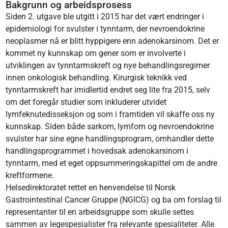
Bakgrunn og arbeidsprosess
Siden 2. utgave ble utgitt i 2015 har det vært endringer i
epidemiologi for svulster i tynntarm, der nevroendokrine
neoplasmer nå er blitt hyppigere enn adenokarsinom. Det er
kommet ny kunnskap om gener som er involverte i
utviklingen av tynntarmskreft og nye behandlingsregimer
innen onkologisk behandling. Kirurgisk teknikk ved
tynntarmskreft har imidlertid endret seg lite fra 2015, selv
om det foregår studier som inkluderer utvidet
lymfeknutedisseksjon og som i framtiden vil skaffe oss ny
kunnskap. Siden både sarkom, lymfom og nevroendokrine
svulster har sine egne handlingsprogram, omhandler dette
handlingsprogrammet i hovedsak adenokarsinom i
tynntarm, med et eget oppsummeringskapittel om de andre
kreftformene.
Helsedirektoratet rettet en henvendelse til Norsk
Gastrointestinal Cancer Gruppe (NGICG) og ba om forslag til
representanter til en arbeidsgruppe som skulle settes
sammen av legespesialister fra relevante spesialiteter. Alle