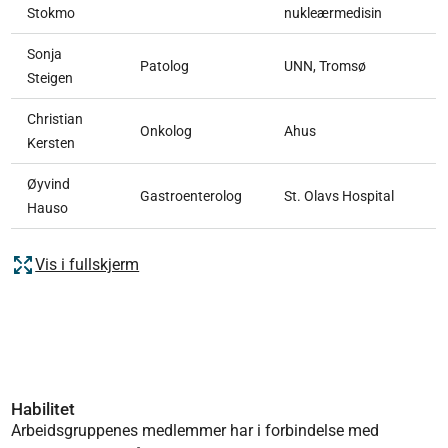
Stokmo
nukleærmedisin
Sonja
Patolog
UNN, Tromsø
Steigen
Christian
Onkolog
Ahus
Kersten
Øyvind
Gastroenterolog
St. Olavs Hospital
Hauso
Vis i fullskjerm
Habilitet
Arbeidsgruppenes medlemmer har i forbindelse med