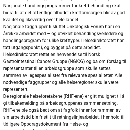
Nasjonale handlingsprogrammer for kreftbehandling skal
bidra til at det offentlige tilbudet i kreftomsorgen blir av god
kvalitet og likeverdig over hele landet.
Nasjonale faggrupper tilsluttet Onkologisk Forum har i en
årrekke arbeidet med – og utviklet behandlingsveiledere og
handlingsprogram for ulike krefttyper. Helsedirektoratet har
tatt utgangspunkt i, og bygget på dette arbeidet.
Helsedirektoratet rettet en henvendelse til Norsk
Gastrointestinal Cancer Gruppe (NGICG) og ba om forslag til
representanter til en arbeidsgruppe som skulle settes
sammen av legespesialister fra relevante spesialiteter. Alle
nødvendige faggrupper og alle helseregioner skulle være
representert.
De regionale helseforetakene (RHF-ene) er gitt mulighet til å
gi tilbakemelding på arbeidsgruppenes sammensetning.
RHF-ene ble også bedt om at fagfolk innenfor rammen av
sin arbeidstid ble fristilt til retningslinjearbeidet, i henhold til
tidligere Oppdragsdokument fra Helse- og