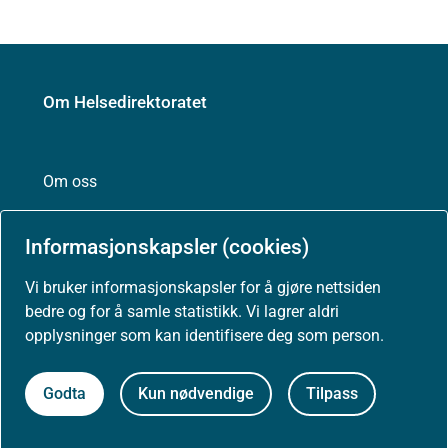
Om Helsedirektoratet
Om oss
Informasjonskapsler (cookies)
Jobbe hos oss
Vi bruker informasjonskapsler for å gjøre nettsiden
bedre og for å samle statistikk. Vi lagrer aldri
opplysninger som kan identifisere deg som person.
Kontakt oss
Godta
Kun nødvendige
Tilpass
Postadresse:
Helsedirektoratet
Postboks 220, Skøyen