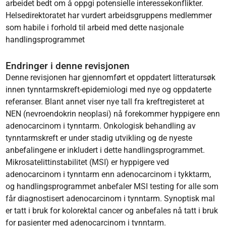
arbeidet bedt om å oppgi potensielle interessekonflikter.
Helsedirektoratet har vurdert arbeidsgruppens medlemmer
som habile i forhold til arbeid med dette nasjonale
handlingsprogrammet
Endringer i denne revisjonen
Denne revisjonen har gjennomført et oppdatert litteratursøk
innen tynntarmskreft-epidemiologi med nye og oppdaterte
referanser. Blant annet viser nye tall fra kreftregisteret at
NEN (nevroendokrin neoplasi) nå forekommer hyppigere enn
adenocarcinom i tynntarm. Onkologisk behandling av
tynntarmskreft er under stadig utvikling og de nyeste
anbefalingene er inkludert i dette handlingsprogrammet.
Mikrosatelittinstabilitet (MSI) er hyppigere ved
adenocarcinom i tynntarm enn adenocarcinom i tykktarm,
og handlingsprogrammet anbefaler MSI testing for alle som
får diagnostisert adenocarcinom i tynntarm. Synoptisk mal
er tatt i bruk for kolorektal cancer og anbefales nå tatt i bruk
for pasienter med adenocarcinom i tynntarm.