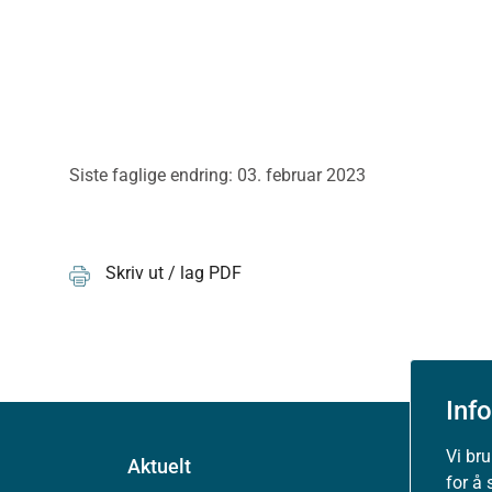
Siste faglige endring: 03. februar 2023
Skriv ut / lag PDF
Inf
Vi br
Aktuelt
for å 