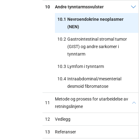
10
Andre tynntarmssvulster
10.1
Nevroendokrine neoplasmer
(NEN)
10.2
Gastrointestinal stromal tumor
(GIST) og andre sarkomer i
tynntarm
10.3
Lymfom i tynntarm
10.4
Intraabdominal/mesenterial
desmoid fibromatose
Metode og prosess for utarbeidelse av
11
retningslinjene
12
Vedlegg
13
Referanser