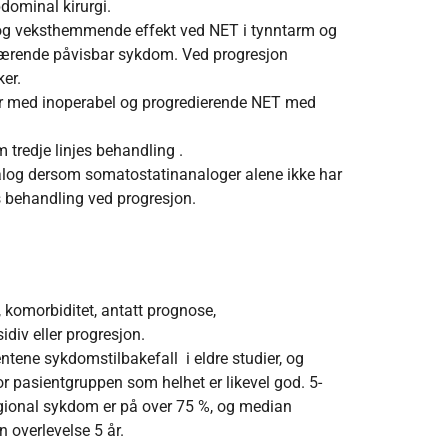
bdominal kirurgi.
g veksthemmende effekt ved NET i tynntarm og
værende påvisbar sykdom. Ved progresjon
ker.
ter med inoperabel og progredierende NET med
tredje linjes behandling .
alog dersom somatostatinanaloger alene ikke har
es behandling ved progresjon.
, komorbiditet, antatt prognose,
idiv eller progresjon.
entene sykdomstilbakefall i eldre studier, og
r pasientgruppen som helhet er likevel god. 5-
regional sykdom er på over 75 %, og median
 overlevelse 5 år.