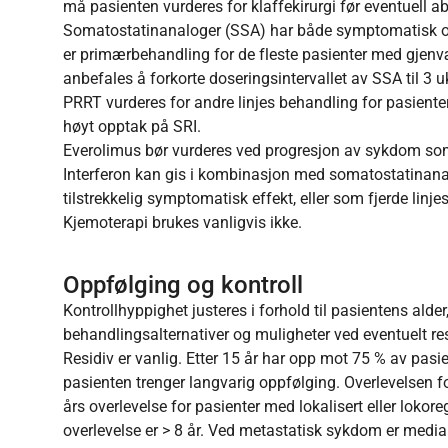
må pasienten vurderes for klaffekirurgi før eventuell a
Somatostatinanaloger (SSA) har både symptomatisk o
er primærbehandling for de fleste pasienter med gjen
anbefales å forkorte doseringsintervallet av SSA til 3 u
PRRT vurderes for andre linjes behandling for pasien
høyt opptak på SRI.
Everolimus bør vurderes ved progresjon av sykdom som 
Interferon kan gis i kombinasjon med somatostatinan
tilstrekkelig symptomatisk effekt, eller som fjerde linj
Kjemoterapi brukes vanligvis ikke.
Oppfølging og kontroll
Kontrollhyppighet justeres i forhold til pasientens alder
behandlingsalternativer og muligheter ved eventuelt res
Residiv er vanlig. Etter 15 år har opp mot 75 % av pasi
pasienten trenger langvarig oppfølging. Overlevelsen fo
års overlevelse for pasienter med lokalisert eller loko
overlevelse er > 8 år. Ved metastatisk sykdom er median