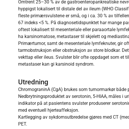
Omtrent 25–30 % av de gastroenteropankreatiske nevr
hyppigst lokalisert til distale del av ileum (WHO Class
fleste primærsvulstene er små, og i ca. 30 % av tilfell
67 indeks <5 %. På diagnosetidspunktet har mange pa
oftest lokalisert til mesenteriale eller paraaortale lym
ha karsinomatose, metastaser til skjelett og mediastin
Primærtumor, samt de mesenteriale lymfeknuter, gir oft
tarmobstruksjon eller obstruksjon av store blodkar. De
vekttap eller ileus. Svulster blir ofte oppdaget som et
metastaser kan gi karsinoid syndrom.
Utredning
ChromograninA (CgA) brukes som tumormarkør både p
Nedbrytningsproduktet av serotonin, 5-HIAA, måles i ur
indikator på at pasientens svulster produserer serotoni
med eventuell hjerteaffeksjon.
Kartlegging av sykdomsutbredelse gjøres med CT (med 
PET.