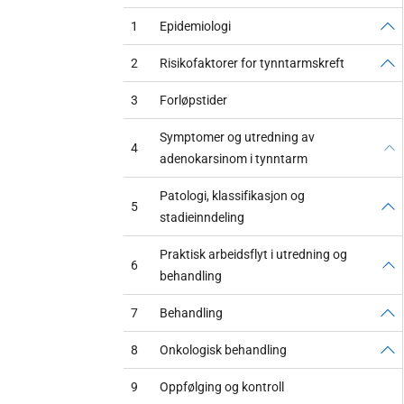
1
Epidemiologi
2
Risikofaktorer for tynntarmskreft
3
Forløpstider
Symptomer og utredning av
4
adenokarsinom i tynntarm
Patologi, klassifikasjon og
5
stadieinndeling
Praktisk arbeidsflyt i utredning og
6
behandling
7
Behandling
8
Onkologisk behandling
9
Oppfølging og kontroll