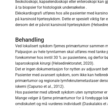
Ileokoloskopi, kapselendoskopi eller enteroskopi kan gj
å ta biopsier for histologisk undersøkelse .
Ekkokardiografi utføres hos alle pasienter med karsi
på karsinoid hjertesykdom. Dette er spesielt viktig før e
dersom det er påvist karsinoid hjertesykdom (Helsedire
Behandling
Ved lokalisert sykdom fjernes primærtumor sammen me
Palpasjon av hele tynntarmen skal utføres med tanke 
forekommer hos inntil 30 % av pasientene, og derfor b
laparoskopisk kirurgi (Helsedirektoratet, 2020).
Det er ingen dokumentasjon for nytten av adjuvant beha
Pasienter med avansert sykdom, som ikke kan helbrede
primærtumor og regionale lymfeknutemetastaser derso
iskemi (Capurso et al., 2012).
Hos pasienter med utbredt sykdom uten symptomer er d
Mange velger å fjerne primærtumor for å forebygge lok
omdiskutert og må vurderes individuelt (Daskalakis et 