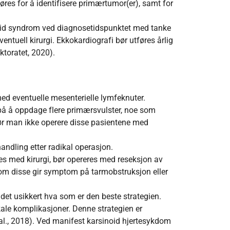
øres for å identifisere primærtumor(er), samt for
noid syndrom ved diagnosetidspunktet med tanke
ventuell kirurgi. Ekkokardiografi bør utføres årlig
ktoratet, 2020).
d eventuelle mesenterielle lymfeknuter.
på å oppdage flere primærsvulster, noe som
ør man ikke operere disse pasientene med
ndling etter radikal operasjon.
s med kirurgi, bør opereres med reseksjon av
m disse gir symptom på tarmobstruksjon eller
et usikkert hva som er den beste strategien.
ale komplikasjoner. Denne strategien er
al., 2018). Ved manifest karsinoid hjertesykdom