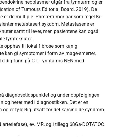
oendokrine neoplasmer utgår fra tynntarm og er
ification of Tumours Editorial Board, 2019). De
ene er de multiple. Primærtumor har som regel Ki-
sienter metastasert sykdom. Metastasene er
feknuter samt til lever, men pasientene kan også
ale lymfeknuter.
e opphav til lokal fibrose som kan gi
tte kan gi symptomer i form av mage-smerter,
 tilfeldig funn på CT. Tynntarms NEN med
å diagnosetidspunktet og under oppfølgingen
in og hører med i diagnostikken. Det er en
n og er følgelig utsatt for det karsinoide syndrom
arteriefase), ev. MR, og i tillegg 68Ga-DOTATOC