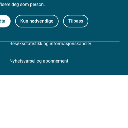
ifisere deg som person.
Personvernerklæring
dta
Kun nødvendige
Tilpass
Tilgjengelighetserklæring (uustatus.no)
Besøksstatistikk og informasjonskapsler
Nyhetsvarsel og abonnement
Åpne data (API)
Følg oss: