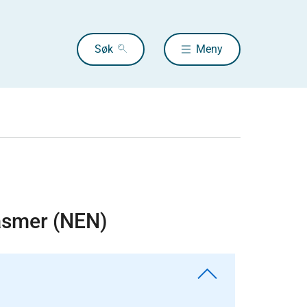
Søk
Meny
asmer (NEN)