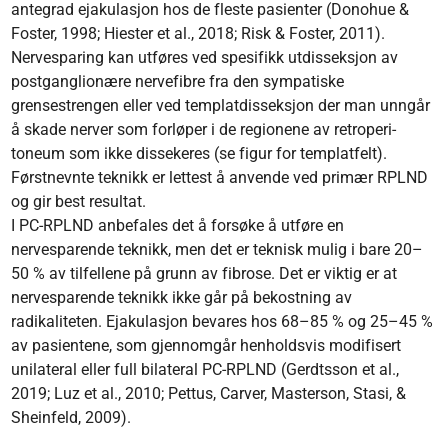
ante­grad ejakulasjon hos de fleste pasienter (Donohue &
Foster, 1998; Hiester et al., 2018; Risk & Foster, 2011).
Nervesparing kan utføres ved spesifikk utdisseksjon av
postganglionære nervefibre fra den sympatiske
grensestrengen eller ved templat­disseksjon der man unngår
å skade nerver som forløper i de regionene av retroperi­
toneum som ikke dissekeres (se figur for templatfelt).
Førstnevnte teknikk er lettest å anvende ved primær RPLND
og gir best resultat.
I PC-RPLND anbefales det å forsøke å utføre en
nervesparende teknikk, men det er teknisk mulig i bare 20–
50 % av tilfellene på grunn av fibrose. Det er viktig er at
nervesparende teknikk ikke går på bekostning av
radikaliteten. Ejakulasjon bevares hos 68–85 % og 25–45 %
av pasientene, som gjennomgår henholdsvis modifisert
unilateral eller full bilateral PC-RPLND (Gerdtsson et al.,
2019; Luz et al., 2010; Pettus, Carver, Masterson, Stasi, &
Sheinfeld, 2009).