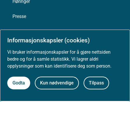
Høringer
Presse
Informasjonskapsler (cookies)
Om nettstedet
Vi bruker informasjonskapsler for å gjøre nettsiden
bedre og for å samle statistikk. Vi lagrer aldri
Personvernerklæring
opplysninger som kan identifisere deg som person.
Tilgjengelighetserklæring (uustatus.no)
Godta
Kun nødvendige
Tilpass
Besøksstatistikk og informasjonskapsler
Nyhetsvarsel og abonnement
Åpne data (API)