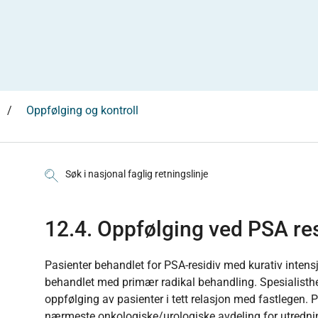
Oppfølging og kontroll
Søk i nasjonal faglig retningslinje
12.4. Oppfølging ved PSA res
Pasienter behandlet for PSA-residiv med kurativ inte
behandlet med primær radikal behandling. Spesialisthe
oppfølging av pasienter i tett relasjon med fastlegen. 
nærmeste onkologiske/urologiske avdeling for utredni