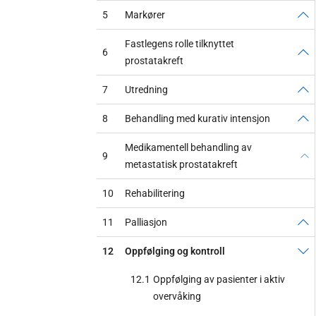
5
Markører
Fastlegens rolle tilknyttet
6
prostatakreft
7
Utredning
8
Behandling med kurativ intensjon
Medikamentell behandling av
9
metastatisk prostatakreft
10
Rehabilitering
11
Palliasjon
12
Oppfølging og kontroll
12.1
Oppfølging av pasienter i aktiv
overvåking