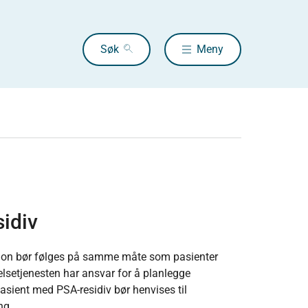
Søk
Meny
idiv
nsjon bør følges på samme måte som pasienter
lsetjenesten har ansvar for å planlegge
Pasient med PSA-residiv bør henvises til
ng.