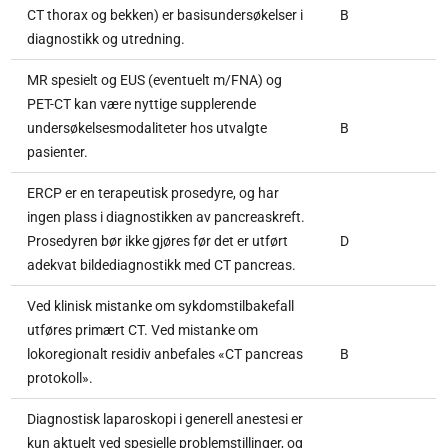
CT thorax og bekken) er basisundersøkelser i
B
diagnostikk og utredning.
MR spesielt og EUS (eventuelt m/FNA) og
PET-CT kan være nyttige supplerende
undersøkelsesmodaliteter hos utvalgte
B
pasienter.
ERCP er en terapeutisk prosedyre, og har
ingen plass i diagnostikken av pancreaskreft.
Prosedyren bør ikke gjøres før det er utført
D
adekvat bildediagnostikk med CT pancreas.
Ved klinisk mistanke om sykdomstilbakefall
utføres primært CT. Ved mistanke om
lokoregionalt residiv anbefales «CT pancreas
B
protokoll».
Diagnostisk laparoskopi i generell anestesi er
kun aktuelt ved spesielle problemstillinger, og