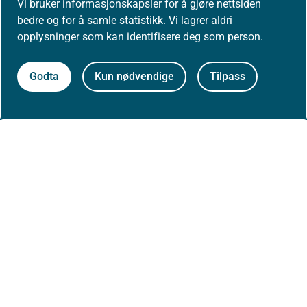
Vi bruker informasjonskapsler for å gjøre nettsiden
bedre og for å samle statistikk. Vi lagrer aldri
Høringer
opplysninger som kan identifisere deg som person.
Presse
Godta
Kun nødvendige
Tilpass
Om nettstedet
Personvernerklæring
Tilgjengelighetserklæring (uustatus.no)
Besøksstatistikk og informasjonskapsler
Nyhetsvarsel og abonnement