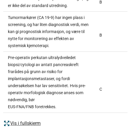
B
er ikke del av standard utredning.
Tumormarkører (CA 19-9) har ingen plass i
screening, og har liten diagnostisk verdi, men
kan gi prognostisk informasjon, og være til
B
nytte for monitorering av effekten av
systemisk kjemoterapi.
Pre-operativ perkutan ultralydveiledet
biopsi/cytologi av antatt pancreaskreft
frarådes på grunn av risiko for
implantasjonsmetastaser, og fordi
undersøkelsen har lav sensitivitet. Hvis pre-
C
operativ morfologisk diagnose anses som
nødvendig, bør
EUS-FNA/FNB foretrekkes.
Vis i fullskjerm