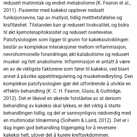
redusert matinntak og endret metabolisme (K. Fearon et al.,
2011). Pasienter med kakeksi opplever nedsatt
funksjonsevne, tap av matlyst, tidlig metthetsfølelse og
kraftløshet. Tilstanden kan gi redusert livskvalitet, og bidra
til økt kjemoterapitoksisitet og redusert overlevelse.
Patofysiologien som ligger til grunn for kakeksiutviklingen
består av komplekse interaksjoner mellom inflammasjon,
nevrohormonelle forandringer, økt katabolisme og redusert
muskel- og fett anabolisme. Inflammasjon er antatt å være
en av de viktigste faktorene som fører til kakeksi, ved blant
annet å påvirke appetittregulering og muskelnedbryting. Den
komplekse patofysiologien gjør det utfordrende å utvikle en
effektiv behandling (K. C. H. Fearon, Glass, & Guttridge,
2012). Det er likevel en økende forståelse av at dersom
behandling av kakeksi skal lykkes, er det viktig å starte
behandlingen tidlig, og det er sannsynligvis nødvendig med
en multimodal tilnærming (Solheim & Laird, 2012). Det er i
dag ingen god behandling tilgjengelig for å reversere
kakeksi helt, utover det å kurere kreftsykdommen.