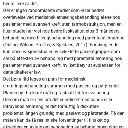
bedre livskvalitet.
Det er ingen randomiserte studier som viser bedret
overlevelse ved medisinsk ernærings­behandling alene hos
pasienter med avansert kreft uten tarmobstruksjon, men en
liten studie har vist noe bedre livskvalitet etter 3 måneders
behandling med tilleggsbehandling med parenteral ernæring
(Obling, Wilson, Pfeiffer, & Kjeldsen, 2017). For øvrig er det
kun observasjonsstudier av selekterte pasient­grupper som
ser på effekten av behandling med parenteral ernæring hos
pasienter med avansert kreft, hvilket betyr at evidensen for
dette tiltaket er lav.
Det bør alltid lages en plan for medisinsk
ernæringsbehandling sammen med pasient og pårørende.
Planen bør ha klare mål og fastsatt tid for evaluering.
Dersom man er i tvil om det er indisert med sonde eller
intravenøs ernæring, er det fornuftig å diskutere
problemstillingen grundig med pasient og pårørende. På den
måten kan de få realistiske forventinger til tiltaket og
akseptere en avtale om seponering av behandlingen etter en