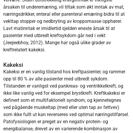
årsaken til underernæring, vil tiltak som økt inntak av mat,
næringsdrikker, enteral eller parenteral ernæring bidra til at
vekttap stopper og nedbryting av kroppsmasse opphører.
Lavt matinntak er imidlertid sjelden eneste årsak til at
pasienter med utbredt kreftsykdom går ned i vekt
(Jeejeebhoy, 2012). Mange har også ulike grader av
kreftrelatert kakeksi.
Kakeksi
Kakeksi er en vanlig tilstand hos kreftpasienter, og rammer
opp til 80 % av alle pasienter med utbredt sykdom.
Tilstanden er vanligst ved pankreas- og ventrikkelkreft, og
ikke like vanlig ved for eksempel brystkreft. Kreftkakeksi er
definert som et multifaktorielt syndrom, og kjennetegnes
ved pågående muskeltap (med eller uten tap av fettvev)
som ikke fullt ut kan reverseres ved optimal næringstilførsel.
Patofysiologien er preget av en negativ protein- og
energibalanse, drevet av en varierende kombinasjon av