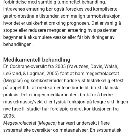
forbindelse med samtidig tumorrettet behandling.
Intravenøs ernæring bør også forsøkes ved kompliserte
gastrointestinale tilstander, som malign tarmobstruksjon,
hvor det er usikkerhet omkring prognosen. Det er vanlig å
stoppe eller redusere mengden ernæring hvis pasienten
begynner å akkumulere væske eller får bivirkninger av
behandlingen.
Medikamentell behandling
En Cochrane-oversikt fra 2005 (Yavuzsen, Davis, Walsh,
LeGrand, & Lagman, 2005) fant at bare megestrolacetat
(Megace) og kortikosteroider hadde vist tilstrekkelig effekt
på appetitt til at medikamentene burde bli brukt i klinisk
praksis. Det er ingen medikamenter i bruk for å bedre
muskelmasse/vekt eller fysisk funksjon på lengre sikt. Ingen
nye fase III-studier har foreløpig endret konklusjonen fra
2005.
Megestrolacetat (Megace)
har vært undersøkt i flere
systematiske oversikter og metaanalyser. En systematisk