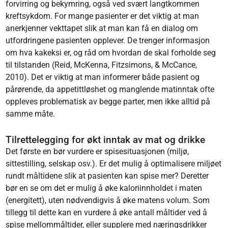
forvirring og bekymring, også ved svært langtkommen
kreftsykdom. For mange pasienter er det viktig at man
anerkjenner vekttapet slik at man kan få en dialog om
utfordringene pasienten opplever. De trenger informasjon
om hva kakeksi er, og råd om hvordan de skal forholde seg
til tilstanden (Reid, McKenna, Fitzsimons, & McCance,
2010). Det er viktig at man informerer både pasient og
pårørende, da appetittløshet og manglende matinntak ofte
oppleves problematisk av begge parter, men ikke alltid på
samme måte.
Tilrettelegging for økt inntak av mat og drikke
Det første en bør vurdere er spisesituasjonen (miljø,
sittestilling, selskap osv.). Er det mulig å optimalisere miljøet
rundt måltidene slik at pasienten kan spise mer? Deretter
bør en se om det er mulig å øke kaloriinnholdet i maten
(energitett), uten nødvendigvis å øke matens volum. Som
tillegg til dette kan en vurdere å øke antall måltider ved å
spise mellommåltider, eller supplere med næringsdrikker