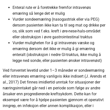
Enteral rute er å foretrekke fremfor intravenøs
ernæring så lenge det er mulig
Vurder sondeernæring (nasogastrisk eller via PEG)
dersom pasienten ikke kan ta til seg mat og drikke per
os, slik som ved f.eks. kreft i øre-nese-hals-området
eller obstruksjon i øvre gastrointestinal traktus
Vurder muligheten for å gi intravenøs væske og
ernæring dersom det ikke er mulig å gi ernæring
enteralt (obstruksjon i nedre GI-traktus, ikke mulig å
legge ned sonde, eller pasienten ønsker intravenøst)
Ved forventet levetid under 1–3 måneder er sondeernæring
eller intravenøs ernæring vanligvis ikke indisert (J. Arends et
al., 2017) Det finnes imidlertid unntak for situasjoner der
næringsinntaket går ned i en periode som følge av andre
årsaker enn progredierende kreftsykdom. Dette kan for
eksempel være for å hjelpe pasienten gjennom et operativt
inngrep, en infeksjon eller annen kompli­ka­sjon, eller i