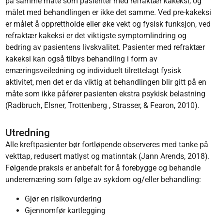
på samme måte som pasienter med refraktær kakeksi, og
målet med behandlingen er ikke det samme. Ved pre-kakeksi
er målet å opprettholde eller øke vekt og fysisk funksjon, ved
refraktær kakeksi er det viktigste symptomlindring og
bedring av pasientens livskvalitet. Pasienter med refraktær
kakeksi kan også tilbys behandling i form av
ernæringsveiledning og individuelt tilrettelagt fysisk
aktivitet, men det er da viktig at behandlingen blir gitt på en
måte som ikke påfører pasienten ekstra psykisk belastning
(Radbruch, Elsner, Trottenberg , Strasser, & Fearon, 2010).
Utredning
Alle kreftpasienter bør fortløpende observeres med tanke på
vekttap, redusert matlyst og matinntak (Jann Arends, 2018).
Følgende praksis er anbefalt for å forebygge og behandle
underernæring som følge av sykdom og/eller behandling:
Gjør en risikovurdering
Gjennomfør kartlegging