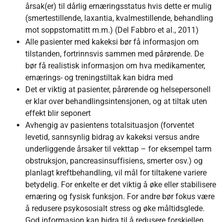
årsak(er) til dårlig ernæringsstatus hvis dette er mulig
(smertestillende, laxantia, kvalmestillende, behandling
mot soppstomatitt m.m.) (Del Fabbro et al., 2011)
Alle pasienter med kakeksi bør få informasjon om
tilstanden, fortrinnsvis sammen med pårørende. De
bør få realistisk informasjon om hva medikamenter,
ernærings- og treningstiltak kan bidra med
Det er viktig at pasienter, pårørende og helsepersonell
er klar over behandlingsintensjonen, og at tiltak uten
effekt blir seponert
Avhengig av pasientens totalsituasjon (forventet
levetid, sannsynlig bidrag av kakeksi versus andre
underliggende årsaker til vekttap – for eksempel tarm
obstruksjon, pancreasinsuffisiens, smerter osv.) og
planlagt kreftbehandling, vil mål for tiltakene variere
betydelig. For enkelte er det viktig å øke eller stabilisere
ernæring og fysisk funksjon. For andre bør fokus være
å redusere psykososialt stress og øke måltidsglede.
God informasjon kan bidra til å redusere forskjellen