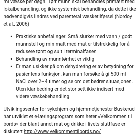
ml væske per døgn. Tørr munn skal behandles primært med
lokalbehandling, og ikke systemisk behandling, da dette ikke
nødven­dig­vis lindres ved parenteral væsketilførsel (Nordoy
et al., 2006).
Praktiske anbefalinger: Små slurker med vann / godt
munnstell og minimalt med mat er tilstrekkelig for å
redusere tørst og sult i terminalfasen
Behandling av munntørrhet er viktig
Er man usikker på om dehydrering er av betydning for
pasientens funksjon, kan man forsøke å gi 500 ml
NaCl over 2–4 timer og se om det bedrer situasjonen.
Uten klar bedring er det stor sett ikke indisert med
videre væskebehandling.
Utviklingssenter for sykehjem og hjemmetjenester Buskerud
har utviklet et e-læringsprogram som heter «Velkommen til
bords» der blant annet mat og drikke i livets sluttfase er
diskutert
http://www.velkommentilbords.no/