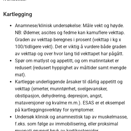
Kartlegging
Anamnese/klinisk undersøkelse: Måle vekt og høyde.
NB: Ødemer, ascites og fedme kan kamuflere vekttap.
Graden av vekttap beregnes i prosent (vekttap i kg x
100/tidligere vekt). Det er viktig å vurdere både graden
av vekttap og over hvor lang tid vekttapet har pågått.
Spør om matlyst og appetitt, og om matinntaket er
redusert (redusert hyppighet av måltider samt mengde
mat).
Kartlegge underliggende årsaker til dårlig appetitt og
vekttap (smerter, munntørrhet, svelgevansker,
obstipasjon, dehydrering, depresjon, angst,
mataversjoner og kvalme m.m.). ESAS er et eksempel
på kartleggingsverktøy for symptomer.
Undersøk klinisk og anamnestisk tap av muskelmasse,
f.eks. som følge av immobilisering, eller proksimal
myopati grunnet bruk av kortikosteroider