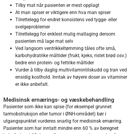
Tilby mat når pasienten er mest opplagt
At man spiser er viktigere enn hva man spiser
Tilrettelegg for endret konsistens ved tygge- eller
svelgeproblemer
Tilrettelegg for enklest mulig matlaging dersom
pasienten må lage mat selv
Ved langsom ventrikkeltømming tåles ofte små,
karbohydratrike måltider (frukt, kjeks, ristet brød osv.)
bedre enn protein- og fettrike måltider
Vurder å tilby daglig multivitamintilskudd og tran ved
ensidig kosthold. Inntak av høyere doser av vitaminer
er ikke anbefalt.
Medisinsk ernærings- og væskebehandling
Pasienter som ikke kan spise (for eksempel grunnet
tarmobstruksjon eller tumor i ØNH-området) bør i
utgangspunktet vurderes snarlig for medisinsk ernæring.
Pasienter som har inntatt mindre enn 60 % av beregnet