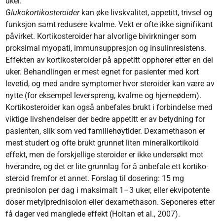
uker.
Glukokortikosteroider
kan øke livskvalitet, appetitt, trivsel og
funksjon samt redusere kvalme. Vekt er ofte ikke signifikant
påvirket. Kortikosteroider har alvorlige bivirkninger som
proksimal myopati, immunsuppresjon og insulinresistens.
Effekten av kortikosteroider på appetitt opphører etter en del
uker. Behandlingen er mest egnet for pasienter med kort
levetid, og med andre symptomer hvor steroider kan være av
nytte (for eksempel leverspreng, kvalme og hjerneødem).
Kortikosteroider kan også anbefales brukt i forbindelse med
viktige livshendelser der bedre appetitt er av betydning for
pasienten, slik som ved familiehøytider. Dexamethason er
mest studert og ofte brukt grunnet liten mineralkortikoid
effekt, men de forskjellige steroider er ikke undersøkt mot
hverandre, og det er lite grunnlag for å anbefale ett kortiko­
steroid fremfor et annet. Forslag til dosering: 15 mg
prednisolon per dag i maksimalt 1–3 uker, eller ekvipotente
doser metylprednisolon eller dexamethason. Seponeres etter
få dager ved manglede effekt (Holtan et al., 2007).