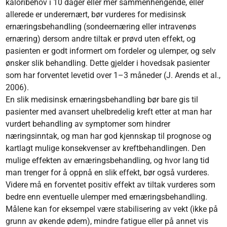
kaloribehov i 10 dager eller mer sammenhengende, eller
allerede er underernært, bør vurderes for medisinsk
ernæringsbehandling (sondeernæring eller intravenøs
ernæring) dersom andre tiltak er prøvd uten effekt, og
pasienten er godt informert om fordeler og ulemper, og selv
ønsker slik behandling. Dette gjelder i hovedsak pasienter
som har forventet levetid over 1–3 måneder (J. Arends et al.,
2006).
En slik medisinsk ernæringsbehandling bør bare gis til
pasienter med avansert uhelbredelig kreft etter at man har
vurdert behandling av symptomer som hindrer
næringsinntak, og man har god kjennskap til prognose og
kartlagt mulige konsekvenser av kreftbehandlingen. Den
mulige effekten av ernæringsbehandling, og hvor lang tid
man trenger for å oppnå en slik effekt, bør også vurderes.
Videre må en forventet positiv effekt av tiltak vurderes som
bedre enn eventuelle ulemper med ernæringsbehandling.
Målene kan for eksempel være stabilisering av vekt (ikke på
grunn av økende ødem), mindre fatigue eller på annet vis