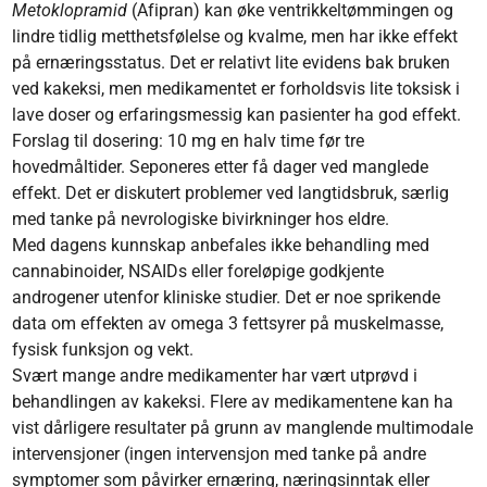
Metoklopramid
(Afipran) kan øke ventrikkeltømmingen og
lindre tidlig metthetsfølelse og kvalme, men har ikke effekt
på ernæringsstatus. Det er relativt lite evidens bak bruken
ved kakeksi, men medikamentet er forholdsvis lite toksisk i
lave doser og erfaringsmessig kan pasienter ha god effekt.
Forslag til dosering: 10 mg en halv time før tre
hovedmåltider. Seponeres etter få dager ved manglede
effekt. Det er diskutert problemer ved langtidsbruk, særlig
med tanke på nevrologiske bivirkninger hos eldre.
Med dagens kunnskap anbefales ikke behandling med
cannabinoider, NSAIDs eller foreløpige godkjente
androgener utenfor kliniske studier. Det er noe sprikende
data om effekten av omega 3 fettsyrer på muskelmasse,
fysisk funksjon og vekt.
Svært mange andre medikamenter har vært utprøvd i
behandlingen av kakeksi. Flere av medikamentene kan ha
vist dårligere resultater på grunn av manglende multimodale
inter­vensjoner (ingen intervensjon med tanke på andre
symptomer som påvirker ernæring, næringsinntak eller