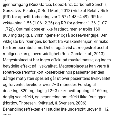
gjennomgang (Ruiz Garcia, Lopez-Briz, Carbonell Sanchis,
Gonzalvez Perales, & Bort-Marti, 2013) viste at Relativ Risk
(RR) for appetittforbedring var 2.57 (1.48–4.49), RR for
vektøkning 1.55 (1.06–2.26) og RR for ødemer 1.36, (1.07–
1.72)). Optimal dose er ikke fastlagt, men er trolig 160–
800 mg daglig. Bivirkningene er også doseavhengige. Den
viktigste bivirkningen, bortsett fra væskeretensjon, er risiko
for tromboembolisme. Det er også vist at megestrol acetat
muligens kan gi overdødelighet (Ruiz Garcia et al., 2013).
Megestrolacetat har ingen effekt på muskelmasse, og ingen
betydelig effekt på livskvalitet. Megestrolacetat kan være å
foretrekke fremfor kortikosteroider hos pasienter der den
dårlige matlysten spesielt går ut over pasientens livskvalitet,
og forventet levetid er over 2–3 måneder. Forslag til
dosering: 320 mg daglig i 2–3 uker, nedtrapping til 160 mg
daglig ved effekt, og seponering om effekt ikke foreligger
(Nordoy, Thoresen, Kvikstad, & Svensen, 2006).
Behandlingseffekten er i studier lite undersøkt utover 8–12