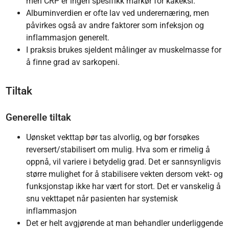
men CRP er ingen spesifikk markør for kakeksi.
Albuminverdien er ofte lav ved underernæring, men
påvirkes også av andre faktorer som infeksjon og
inflammasjon generelt.
I praksis brukes sjeldent målinger av muskelmasse for
å finne grad av sarkopeni.
Tiltak
Generelle tiltak
Uønsket vekttap bør tas alvorlig, og bør forsøkes
reversert/stabilisert om mulig. Hva som er rimelig å
oppnå, vil variere i betydelig grad. Det er sannsynligvis
større mulighet for å stabilisere vekten dersom vekt- og
funksjonstap ikke har vært for stort. Det er vanskelig å
snu vekttapet når pasienten har systemisk
inflammasjon
Det er helt avgjørende at man behandler underliggende