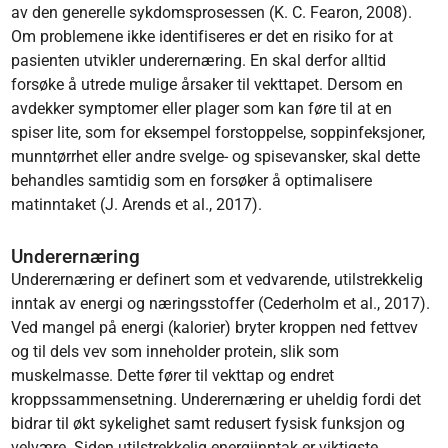
av den generelle sykdomsprosessen (K. C. Fearon, 2008).
Om problemene ikke identifiseres er det en risiko for at
pasienten utvikler underernæring. En skal derfor alltid
forsøke å utrede mulige årsaker til vekttapet. Dersom en
avdekker symptomer eller plager som kan føre til at en
spiser lite, som for eksempel forstoppelse, soppinfeksjoner,
munntørrhet eller andre svelge- og spisevansker, skal dette
behandles samtidig som en forsøker å optimalisere
matinntaket (J. Arends et al., 2017).
Underernæring
Underernæring er definert som et vedvarende, utilstrekkelig
inntak av energi og nærings­stoffer (Cederholm et al., 2017).
Ved mangel på energi (kalorier) bryter kroppen ned fettvev
og til dels vev som inneholder protein, slik som
muskelmasse. Dette fører til vekttap og endret
kroppssammen­setning. Underernæring er uheldig fordi det
bidrar til økt sykelighet samt redusert fysisk funksjon og
velvære. Siden utilstrekkelig energiinntak er viktigste