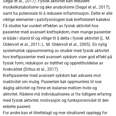
Segal et al., 2017). Fysisk aktivitet kan redusere
muskelkatabolisme og øke anabolisme (Segal et al., 2017),
samt ha potensiale til å redusere inflammasjon. Dette er alle
viktige elementer i patofysiologien bak kreftrelatert kakeksi.
Få studier har vurdert effekten av fysisk aktivitet hos
pasienter med avansert kreftsykdom, men mange pasienter
er både i stand til og villige til å delta i fysisk aktivitet (L. M.
Oldervoll et al., 2011; L. M. Oldervoll et al., 2005). En nylig
systematisk oppsummering av studier med fysisk aktivitet
hos kreftpasienter med avansert sykdom viser god effekt på
fysisk form, reduksjon av trøtthet og opprettholdelse av
livskvalitet (Dittus et al., 2017).
Kreftpasienter med avansert sykdom bør advares mot
inaktivitet om mulig. Pasienten bør oppmuntres til noe
daglig aktivitet og finne en balanse mellom hvile og
aktivitet. Rådene må individualiseres ut fra tidligere erfaring
med fysisk aktivitet, motivasjon og funksjonsnivået til den
enkelte pasient.
For andre kan et tilrettelagt og mer strukturert opplegg for