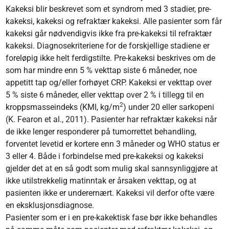
Kakeksi blir beskrevet som et syndrom med 3 stadier, pre-
kakeksi, kakeksi og refraktær kakeksi. Alle pasienter som får
kakeksi går nødvendigvis ikke fra pre-kakeksi til refraktær
kakeksi. Diagnosekriteriene for de forskjellige stadiene er
foreløpig ikke helt ferdigstilte. Pre-kakeksi beskrives om de
som har mindre enn 5 % vekttap siste 6 måneder, noe
appetitt tap og/eller forhøyet CRP. Kakeksi er vekttap over
5 % siste 6 måneder, eller vekttap over 2 % i tillegg til en
2
kroppsmasseindeks (KMI, kg/m
) under 20 eller sarkopeni
(K. Fearon et al., 2011). Pasienter har refraktær kakeksi når
de ikke lenger responderer på tumorrettet behandling,
forventet levetid er kortere enn 3 måneder og WHO status er
3 eller 4. Både i forbindelse med pre-kakeksi og kakeksi
gjelder det at en så godt som mulig skal sannsynliggjøre at
ikke utilstrekkelig matinntak er årsaken vekttap, og at
pasienten ikke er underernært. Kakeksi vil derfor ofte være
en eksklusjonsdiagnose.
Pasienter som er i en pre-kakektisk fase bør ikke behandles