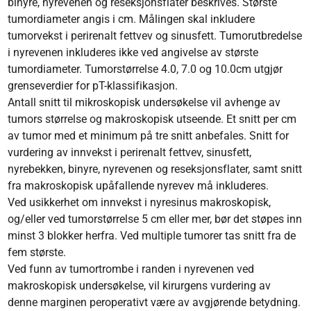
binyre, nyrevenen og reseksjonsflater beskrives. Største
tumordiameter angis i cm. Målingen skal inkludere
tumorvekst i perirenalt fettvev og sinusfett. Tumorutbredelse
i nyrevenen inkluderes ikke ved angivelse av største
tumordiameter. Tumorstørrelse 4.0, 7.0 og 10.0cm utgjør
grenseverdier for pT-klassifikasjon.
Antall snitt til mikroskopisk under­søkelse vil avhenge av
tumors størrelse og makroskopisk utseende. Et snitt per cm
av tumor med et minimum på tre snitt anbefales. Snitt for
vurdering av innvekst i perirenalt fettvev, sinusfett,
nyrebekken, binyre, nyrevenen og reseksjonsflater, samt snitt
fra makroskopisk upåfallende nyrevev må inkluderes.
Ved usikkerhet om innvekst i nyresinus makroskopisk,
og/eller ved tumorstørrelse 5 cm eller mer, bør det støpes inn
minst 3 blokker herfra. Ved multiple tumorer tas snitt fra de
fem største.
Ved funn av tumortrombe i randen i nyrevenen ved
makroskopisk undersøkelse, vil kirurgens vurdering av
denne marginen peroperativt være av avgjørende betydning.