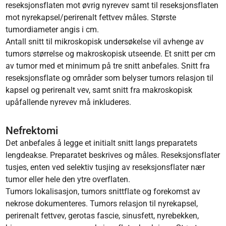
reseksjonsflaten mot øvrig nyrevev samt til reseksjonsflaten
mot nyrekapsel/perirenalt fettvev måles. Største
tumordiameter angis i cm.
Antall snitt til mikroskopisk undersøkelse vil avhenge av
tumors størrelse og makroskopisk utseende. Et snitt per cm
av tumor med et minimum på tre snitt anbefales. Snitt fra
reseksjonsflate og områder som belyser tumors relasjon til
kapsel og perirenalt vev, samt snitt fra makroskopisk
upåfallende nyrevev må inkluderes.
Nefrektomi
Det anbefales å legge et initialt snitt langs preparatets
lengdeakse. Preparatet beskrives og måles. Reseksjonsflater
tusjes, enten ved selektiv tusjing av reseksjonsflater nær
tumor eller hele den ytre overflaten.
Tumors lokalisasjon, tumors snittflate og forekomst av
nekrose dokumenteres. Tumors relasjon til nyrekapsel,
perirenalt fettvev, gerotas fascie, sinusfett, nyrebekken,