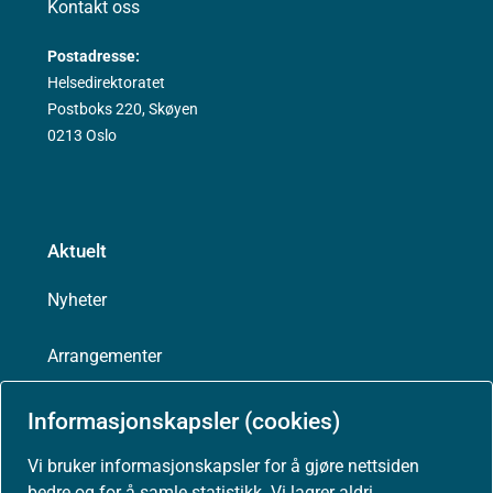
Kontakt oss
Postadresse:
Helsedirektoratet
Postboks 220, Skøyen
0213 Oslo
Aktuelt
Nyheter
Arrangementer
Høringer
Informasjonskapsler (cookies)
Vi bruker informasjonskapsler for å gjøre nettsiden
Presse
bedre og for å samle statistikk. Vi lagrer aldri