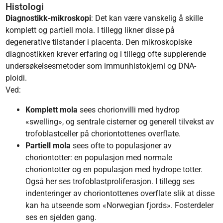
Histologi
Diagnostikk-mikroskopi
: Det kan være vanskelig å skille
komplett og partiell mola. I tillegg likner disse på
degenerative tilstander i placenta. Den mikroskopiske
diagnostikken krever erfaring og i tillegg ofte supplerende
undersøkelsesmetoder som immunhistokjemi og DNA-
ploidi.
Ved:
Komplett mola
sees chorionvilli med hydrop
«swelling», og sentrale cisterner og generell tilvekst av
trofoblastceller på choriontottenes overflate.
Partiell mola
sees ofte to populasjoner av
choriontotter: en populasjon med normale
choriontotter og en populasjon med hydrope totter.
Også her ses trofoblastproliferasjon. I tillegg ses
indenteringer av choriontottenes overflate slik at disse
kan ha utseende som «Norwegian fjords». Fosterdeler
ses en sjelden gang.