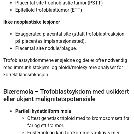
Placental-site-trophoblastic tumor (PSTT)
Epitelioid trofoblasttumor (ETT)
Ikke neoplastiske lesjoner
Exaggerated placental site (uttalt trofoblastreaksjon
på placentas implantasjonssted).
Placental site nodule/plague.
Trofoblastsykdommene er sjeldne og det er ofte nødvendig
med immunhistokjemi og ploidi/molekylære analyser for
korrekt klassifikasjon.
Blæremola – Trofoblastsykdom med usikkert
eller ukjent malignitetspotensiale
Partiell hydatidiform mola
Oftest genetisk triploid med to kromosomsett fra
far og ett fra mor.
Fosteranlegg kan forekomme, vanligvis med