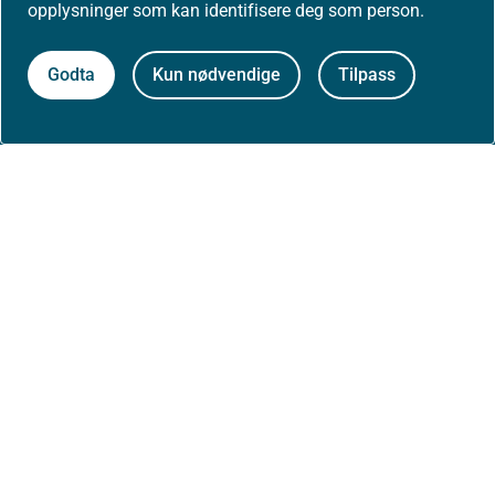
opplysninger som kan identifisere deg som person.
Arrangementer
Godta
Kun nødvendige
Tilpass
Høringer
Presse
Om nettstedet
Personvernerklæring