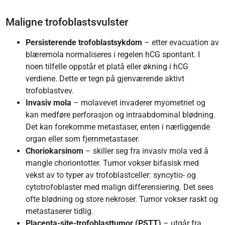
Maligne trofoblastsvulster
Persisterende trofoblastsykdom
– etter evacuation av
blæremola normaliseres i regelen hCG spontant. I
noen tilfelle oppstår et platå eller økning i hCG
verdiene. Dette er tegn på gjenværende aktivt
trofoblastvev.
Invasiv mola
– molavevet invaderer myometriet og
kan medføre perforasjon og intraabdominal blødning.
Det kan forekomme metastaser, enten i nærliggende
organ eller som fjernmetastaser.
Choriokarsinom
– skiller seg fra invasiv mola ved å
mangle choriontotter. Tumor vokser bifasisk med
vekst av to typer av trofoblastceller: syncytio- og
cytotrofoblaster med malign differensiering. Det sees
ofte blødning og store nekroser. Tumor vokser raskt og
metastaserer tidlig.
Placenta-site-trofoblasttumor (PSTT)
– utgår fra