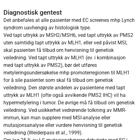
Diagnostisk gentest
Det anbefales at alle pasienter med EC screenes mhp Lynch
syndrom uavhengig av histologisk type.
Ved tapt uttrykk av MSH2/MSH6, ved tapt uttrykk av PMS2
uten samtidig tapt uttrykk av MLH1, eller ved påvist MSI,
skal pasienten få tilbud om henvisning til genetisk
veiledning. Ved tapt uttrykk av MLH1 (ev. i kombinasjon
med tapt uttrykk av PMS2), bør det utføres
metyleringsundersøkelse mhp promoterregionen til MLH1
for å sile pasienter som skal få tilbud om genetisk
veiledning. Den største andelen av pasientene med tapt
uttrykk av MLH1 (ofte også avvikende PMS2 IHC) vil ha
hypermetylering i tumor. De øvrige må få tilbud om genetisk
veiledning. Ved usikkerhet vedrørende tolkning av MMR-
immun, kan man supplere med MSI-analyse eller
mutasjonsanalyse eller vurdere henvisning til genetisk
veiledning (Weiderpass et al., 1999).