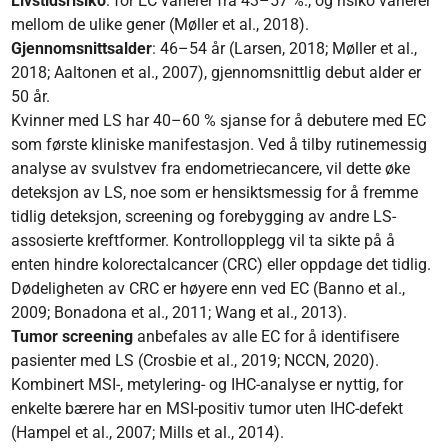
Livstidsrisiko
: for EC varierer fra 43–57 %., og risiko varierer
mellom de ulike gener (Møller et al., 2018).
Gjennomsnittsalder
: 46–54 år (Larsen, 2018; Møller et al.,
2018; Aaltonen et al., 2007), gjennomsnittlig debut alder er
50 år.
Kvinner med LS har 40–60 % sjanse for å debutere med EC
som første kliniske manifestasjon. Ved å tilby rutinemessig
analyse av svulstvev fra endometriecancere, vil dette øke
deteksjon av LS, noe som er hensiktsmessig for å fremme
tidlig deteksjon, screening og forebygging av andre LS-
assosierte kreftformer. Kontrollopplegg vil ta sikte på å
enten hindre kolorectalcancer (CRC) eller oppdage det tidlig.
Dødeligheten av CRC er høyere enn ved EC (Banno et al.,
2009; Bonadona et al., 2011; Wang et al., 2013).
Tumor screening
anbefales av alle EC for å identifisere
pasienter med LS (Crosbie et al., 2019; NCCN, 2020).
Kombinert MSI-, metylering- og IHC-analyse er nyttig, for
enkelte bærere har en MSI-positiv tumor uten IHC-defekt
(Hampel et al., 2007; Mills et al., 2014).