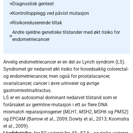
Diagnostisk gentest
Kontrollopplegg ved påvist mutasjon
Risikoreduserende tiltak
Andre sjeldne genetiske tilstander med økt risiko for
endometriecancer
Arvelig endometriecancer er en del av Lynch syndrom (LS).
Syndromet gir nedarvet økt risiko for hovedsaklig colorectal-
og endometriecancer, men også for prostatacancer,
ovarialcancer, cancer i øvre urinveier og øvrige
gastrointestinaltractus.
LS er en autosomal dominant nedarvet tilstand som er
forårsaket av germline mutasjon i ett av flere DNA
mismatch reparasjonsgener (
MLH1
,
MSH2
,
MSH6
og
PMS2
)
og
EPCAM
(Barrow et al., 2009; Dowty et al., 2013; Koornstra
et al., 2009).