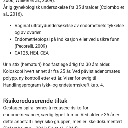
2006; Walker et al., 2009).
Årlig gynekologisk undersøkelse fra 35 årsalder (Colombo et
al., 2016).
Vaginal ultralydundersøkelse av endometriets tykkelse
og av ovarier.
Endometriebiopsi på indikasjon eller ved usikre funn
(Pecorelli, 2009)
CA125, HE4, CEA
Urin stix (hematuri) hos fastlege årlig fra 30 års alder.
Koloskopi hvert annet år fra 25 år. Ved påvist adenomatøs
polypp, ny kontroll etter ett år. Viser for øvrig til
Handlingsprogram tykk- og endetarmskreft
kap. 4.
Risikoreduserende tiltak
Gestagen spiral synes å redusere risiko for
endometriecancer, særlig type I tumor. Ved alder > 35 år er
dette anbefalt i høyrisiko-gruppen, men er ikke dokumentert