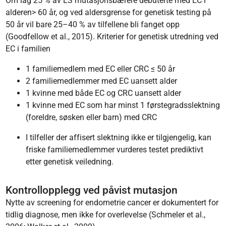
Om lag 25 % av LS mutasjonsbærere debuterte med EC i
alderen> 60 år, og ved aldersgrense for genetisk testing på
50 år vil bare 25–40 % av tilfellene bli fanget opp
(Goodfellow et al., 2015). Kriterier for genetisk utredning ved
EC i familien
1 familiemedlem med EC eller CRC ≤ 50 år
2 familiemedlemmer med EC uansett alder
1 kvinne med både EC og CRC uansett alder
1 kvinne med EC som har minst 1 førstegradsslektning
(foreldre, søsken eller barn) med CRC
I tilfeller der affisert slektning ikke er tilgjengelig, kan
friske familiemedlemmer vurderes testet prediktivt
etter genetisk veiledning.
Kontrollopplegg ved påvist mutasjon
Nytte av screening for endometrie cancer er dokumentert for
tidlig diagnose, men ikke for overlevelse (Schmeler et al.,