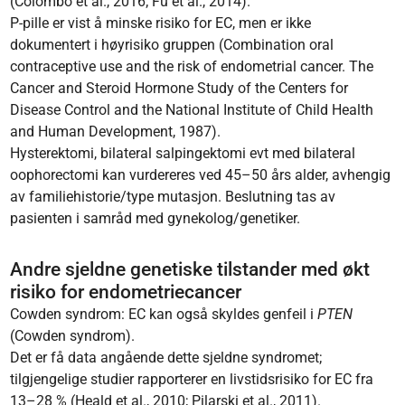
(Colombo et al., 2016; Fu et al., 2014).
P-pille er vist å minske risiko for EC, men er ikke
dokumentert i høyrisiko gruppen (Combination oral
contraceptive use and the risk of endometrial cancer. The
Cancer and Steroid Hormone Study of the Centers for
Disease Control and the National Institute of Child Health
and Human Development, 1987).
Hysterektomi, bilateral salpingektomi evt med bilateral
oophorectomi kan vurdereres ved 45–50 års alder, avhengig
av familiehistorie/type mutasjon. Beslutning tas av
pasienten i samråd med gynekolog/genetiker.
Andre sjeldne genetiske tilstander med økt
risiko for endometriecancer
Cowden syndrom: EC kan også skyldes genfeil i
PTEN
(Cowden syndrom).
Det er få data angående dette sjeldne syndromet;
tilgjengelige studier rapporterer en livstidsrisiko for EC fra
13–28 % (Heald et al., 2010; Pilarski et al., 2011).