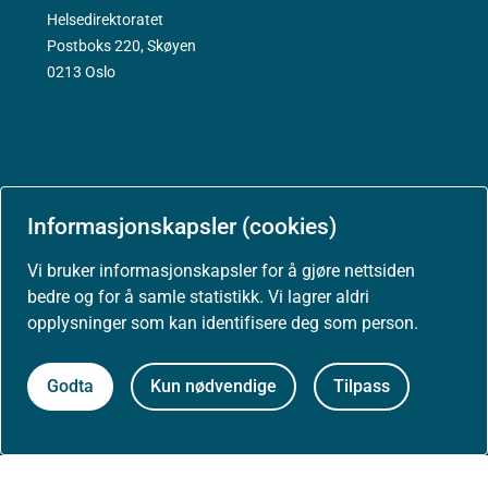
Helsedirektoratet
Postboks 220, Skøyen
0213 Oslo
Aktuelt
Informasjonskapsler (cookies)
Vi bruker informasjonskapsler for å gjøre nettsiden
Nyheter
bedre og for å samle statistikk. Vi lagrer aldri
opplysninger som kan identifisere deg som person.
Arrangementer
Godta
Kun nødvendige
Tilpass
Høringer