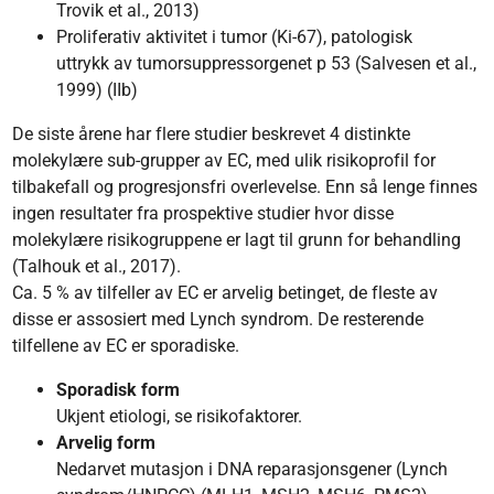
Trovik et al., 2013)
Proliferativ aktivitet i tumor (Ki-67), patologisk
uttrykk av tumorsuppressorgenet p 53 (Salvesen et al.,
1999) (IIb)
De siste årene har flere studier beskrevet 4 distinkte
molekylære sub-grupper av EC, med ulik risikoprofil for
tilbakefall og progresjonsfri overlevelse. Enn så lenge finnes
ingen resultater fra prospektive studier hvor disse
molekylære risikogruppene er lagt til grunn for behandling
(Talhouk et al., 2017).
Ca. 5 % av tilfeller av EC er arvelig betinget, de fleste av
disse er assosiert med Lynch syndrom. De resterende
tilfellene av EC er sporadiske.
Sporadisk form
Ukjent etiologi, se risikofaktorer.
Arvelig form
Nedarvet mutasjon i DNA reparasjonsgener (Lynch