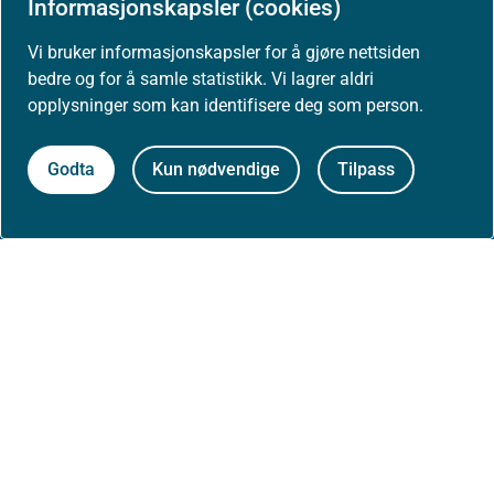
Informasjonskapsler (cookies)
Høringer
Vi bruker informasjonskapsler for å gjøre nettsiden
Presse
bedre og for å samle statistikk. Vi lagrer aldri
opplysninger som kan identifisere deg som person.
Godta
Kun nødvendige
Tilpass
Om nettstedet
Personvernerklæring
Tilgjengelighetserklæring (uustatus.no)
Besøksstatistikk og informasjonskapsler
Nyhetsvarsel og abonnement
Åpne data (API)