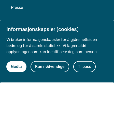
Presse
Informasjonskapsler (cookies)
Om nettstedet
Vi bruker informasjonskapsler for å gjøre nettsiden
bedre og for å samle statistikk. Vi lagrer aldri
Personvernerklæring
opplysninger som kan identifisere deg som person.
Tilgjengelighetserklæring (uustatus.no)
Godta
Kun nødvendige
Tilpass
Besøksstatistikk og informasjonskapsler
Nyhetsvarsel og abonnement
Åpne data (API)