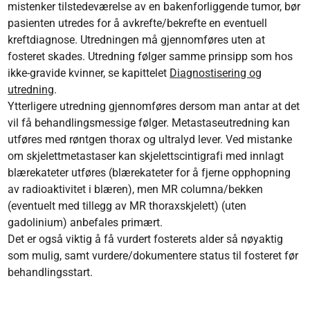
misten­ker tilstedeværelse av en bakenforliggende tumor, bør
pasienten utredes for å avkrefte/​bekrefte en eventuell
kreftdiagnose. Utredningen må gjennomføres uten at
fosteret skades. Utredning følger samme prinsipp som hos
ikke-gravide kvinner, se kapittelet
Diagnostisering og
utredning
.
Ytterligere utredning gjennomføres dersom man antar at det
vil få behandlingsmessige følger. Metastaseutredning kan
utføres med røntgen thorax og ultralyd lever. Ved mistanke
om skjelettmetastaser kan skjelettscintigrafi med innlagt
blærekateter utføres (blærekateter for å fjerne opphopning
av radioaktivitet i blæren), men MR columna/bekken
(eventuelt med tillegg av MR thoraxskjelett) (uten
gadolinium) anbefales primært.
Det er også viktig å få vurdert fosterets alder så nøyaktig
som mulig, samt vurdere/​dokumen­tere status til fosteret før
behandlingsstart.