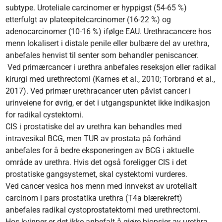
subtype. Uroteliale carcinomer er hyppigst (54-65 %)
etterfulgt av plateepitelcarcinomer (16-22 %) og
adenocarcinomer (10-16 %) ifølge EAU. Urethracancere hos
menn lokalisert i distale penile eller bulbære del av urethra,
anbefales henvist til senter som behandler peniscancer.
Ved primærcancer i urethra anbefales reseksjon eller radikal
kirurgi med urethrectomi (Karnes et al., 2010; Torbrand et al.,
2017). Ved primær urethracancer uten påvist cancer i
urinveiene for øvrig, er det i utgangspunktet ikke indikasjon
for radikal cystektomi.
CIS i prostatiske del av urethra kan behandles med
intravesikal BCG, men TUR av prostata på forhånd
anbefales for å bedre eksponeringen av BCG i aktuelle
område av urethra. Hvis det også foreligger CIS i det
prostatiske gangsystemet, skal cystektomi vurderes.
Ved cancer vesica hos menn med innvekst av urotelialt
carcinom i pars prostatika urethra (T4a blærekreft)
anbefales radikal cystoprostatektomi med urethrectomi.
Hos kvinner er det ikke anbefalt å gjøre biopsier av urethra