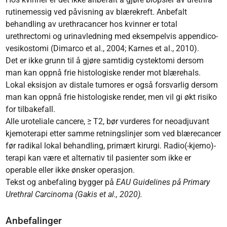
rutinemessig ved påvisning av blærekreft. Anbefalt
behandling av urethracancer hos kvinner er total
urethrectomi og urinavledning med eksempelvis appendico-
vesikostomi (Dimarco et al., 2004; Karnes et al., 2010).
Det er ikke grunn til å gjøre samtidig cystektomi dersom
man kan oppnå frie histologiske render mot blærehals.
Lokal eksisjon av distale tumores er også forsvarlig dersom
man kan oppnå frie histologiske render, men vil gi økt risiko
for tilbakefall.
Alle uroteliale cancere, ≥ T2, bør vurderes for neoadjuvant
kjemoterapi etter samme retningslinjer som ved blærecancer
før radikal lokal behandling, primært kirurgi. Radio(-kjemo)-
terapi kan være et alternativ til pasienter som ikke er
operable eller ikke ønsker operasjon.
Tekst og anbefaling bygger på
EAU Guidelines på Primary
Urethral Carcinoma
(Gakis et al., 2020)
.
Anbefalinger