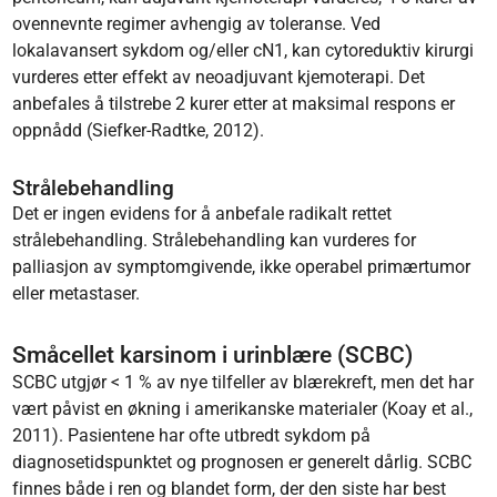
ovennevnte regimer avhengig av toleranse. Ved
lokalavansert sykdom og/eller cN1, kan cytoreduktiv kirurgi
vurderes etter effekt av neoadjuvant kjemoterapi. Det
anbefales å tilstrebe 2 kurer etter at maksimal respons er
oppnådd (Siefker-Radtke, 2012).
Strålebehandling
Det er ingen evidens for å anbefale radikalt rettet
strålebehandling. Strålebehandling kan vurderes for
palliasjon av symptomgivende, ikke operabel primærtumor
eller metastaser.
Småcellet karsinom i urinblære (SCBC)
SCBC utgjør < 1 % av nye tilfeller av blærekreft, men det har
vært påvist en økning i amerikanske materialer (Koay et al.,
2011). Pasientene har ofte utbredt sykdom på
diagnosetidspunktet og prognosen er generelt dårlig. SCBC
finnes både i ren og blandet form, der den siste har best