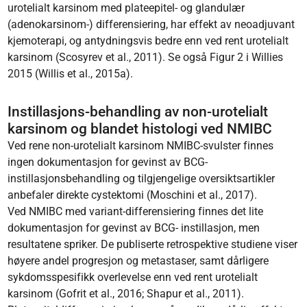
urotelialt karsinom med plateepitel- og glandulær
(adenokarsinom-) differensiering, har effekt av neoadjuvant
kjemoterapi, og antydningsvis bedre enn ved rent urotelialt
karsinom (Scosyrev et al., 2011). Se også Figur 2 i Willies
2015 (Willis et al., 2015a).
Instillasjons-behandling av non-urotelialt
karsinom og blandet histologi ved NMIBC
Ved rene non-urotelialt karsinom NMIBC-svulster finnes
ingen dokumentasjon for gevinst av BCG-
instillasjonsbehandling og tilgjengelige oversiktsartikler
anbefaler direkte cystektomi (Moschini et al., 2017).
Ved NMIBC med variant-differensiering finnes det lite
dokumentasjon for gevinst av BCG- instillasjon, men
resultatene spriker. De publiserte retrospektive studiene viser
høyere andel progresjon og metastaser, samt dårligere
sykdomsspesifikk overlevelse enn ved rent urotelialt
karsinom (Gofrit et al., 2016; Shapur et al., 2011).