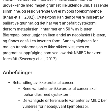
urovekkende med meget grumset illeluktende urin, flassende
slimhinne, og residiverende UVI er hyppig forekommende
(Khan et al., 2002). Cystektomi kan derfor være indisert av
palliative grunner, og det har vært anbefalt cystektomi
dersom metaplasien inntar mer enn 50 % av blæren.
Blærepapilomer utgjør en liten andel av neoplasier i blæren,
og finnes også i en invertert form. Sannsynligheten for
malign transformasjon er ikke sikkert vist, men en
pragmatisk oppfølging som ved low risk NMIBC har vært
foreslått (Sweeney et al., 2017).
Anbefalinger
Behandling av ikke-urotelial cancer:
Rene varianter av ikke-urotelial cancer skal
behandles med cystektomi.
De vanligste differensierte varianter av MIBC bør
vurderes for neoadjuvant kjemoterapi.