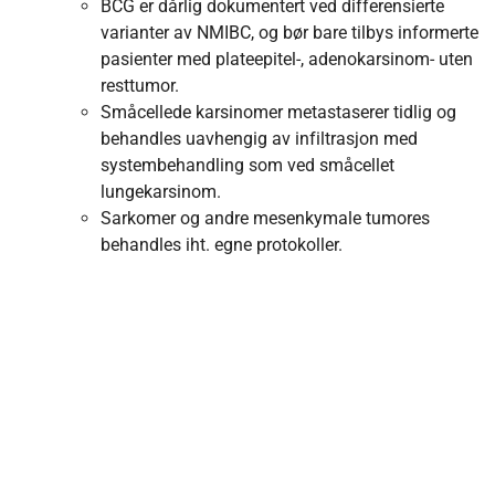
BCG er dårlig dokumentert ved differensierte
varianter av NMIBC, og bør bare tilbys informerte
pasienter med plateepitel-, adenokarsinom- uten
resttumor.
Småcellede karsinomer metastaserer tidlig og
behandles uavhengig av infiltrasjon med
systembehandling som ved småcellet
lungekarsinom.
Sarkomer og andre mesenkymale tumores
behandles iht. egne protokoller.