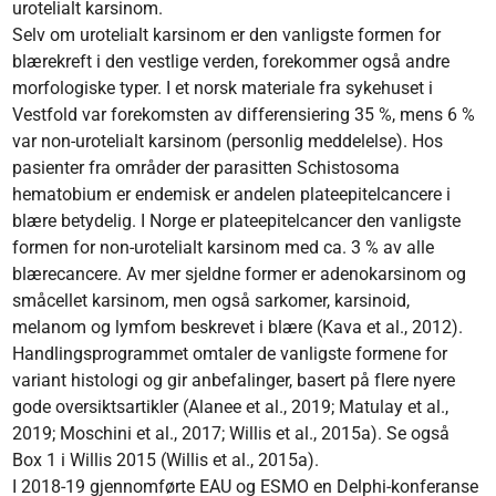
urotelialt karsinom.
Selv om urotelialt karsinom er den vanligste formen for
blærekreft i den vestlige verden, forekommer også andre
morfologiske typer. I et norsk materiale fra sykehuset i
Vestfold var forekomsten av differensiering 35 %, mens 6 %
var non-urotelialt karsinom (personlig meddelelse). Hos
pasienter fra områder der parasitten Schistosoma
hematobium er endemisk er andelen plateepitelcancere i
blære betydelig. I Norge er plateepitelcancer den vanligste
formen for non-urotelialt karsinom med ca. 3 % av alle
blærecancere. Av mer sjeldne former er adenokarsinom og
småcellet karsinom, men også sarkomer, karsinoid,
melanom og lymfom beskrevet i blære (Kava et al., 2012).
Handlingsprogrammet omtaler de vanligste formene for
variant histologi og gir anbefalinger, basert på flere nyere
gode oversiktsartikler (Alanee et al., 2019; Matulay et al.,
2019; Moschini et al., 2017; Willis et al., 2015a). Se også
Box 1 i Willis 2015 (Willis et al., 2015a).
I 2018-19 gjennomførte EAU og ESMO en Delphi-konferanse