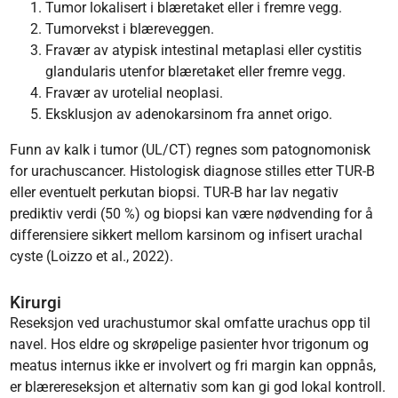
Tumor lokalisert i blæretaket eller i fremre vegg.
Tumorvekst i blæreveggen.
Fravær av atypisk intestinal metaplasi eller cystitis
glandularis utenfor blæretaket eller fremre vegg.
Fravær av urotelial neoplasi.
Eksklusjon av adenokarsinom fra annet origo.
Funn av kalk i tumor (UL/CT) regnes som patognomonisk
for urachuscancer. Histologisk diagnose stilles etter TUR-B
eller eventuelt perkutan biopsi. TUR-B har lav negativ
prediktiv verdi (50 %) og biopsi kan være nødvending for å
differensiere sikkert mellom karsinom og infisert urachal
cyste (Loizzo et al., 2022).
Kirurgi
Reseksjon ved urachustumor skal omfatte urachus opp til
navel. Hos eldre og skrøpelige pasienter hvor trigonum og
meatus internus ikke er involvert og fri margin kan oppnås,
er blærereseksjon et alternativ som kan gi god lokal kontroll.