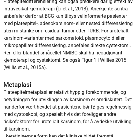
Plateepiteldifferensiering kan også predikere dårlig effekt av
intravesikal kjemoterapi (Li et al., 2018). Anerkjente sentra
anbefaler derfor at BCG kun tilbys velinformerte pasienter
med plateepitel-, adenokarsinom- eller nested differensiering
uten mistanke om residual tumor etter TURB. For urotelialt
karsinom-varianter med sarkomatoid, plasmocytoid eller
mikropapillær differensiering, anbefales direkte cystektomi.
Ren eller blandet småcellet NMIBC skal ha neoadjuvant
kjemoterapi og cystektomi. Se også Figur 1 i Willies 2015
(Willis et al., 2015a).
Metaplasi
Plateepitelmetaplasi er relativt hyppig forekommende, og
betydningen for utviklingen av karsinom er omdiskutert. Det
har derfor vært hevdet at pasientene bør følges regelmessig
med cystoskopi, og spesielt hvis det foreligger andre
risikofaktorer for urotelialt karsinom, for å avdekke utvikling
til karsinom.
I keratinisernde form kan det kliniske bildet fremstå