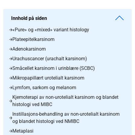
Innhold på siden
«Pure» og «mixed» variant histology
Plateepitelkarsinom
Adenokarsinom
Urachuscancer (urachalt karsinom)
Småcellet karsinom i urinblære (SCBC)
Mikropapillært urotelialt karsinom
Lymfom, sarkom og melanom
Kjemoterapi av non-urotelialt karsinom og blandet
histologi ved MIBC
Instillasjons-behandling av non-urotelialt karsinom
og blandet histologi ved NMIBC
Metaplasi