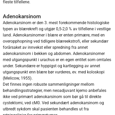
fleste tilfellene.
Adenokarsinom
Adenokarsinom er den 3. mest forekommende histologiske
typen av blærekreft og utgjør 0,5-2,0 % av tilfellene i vestlige
land. Adenokarsinomer i blære er enten primære, med en
overopphopning ved tidligere blæreekstrofi, eller sekundær
forårsaket av innvekst eller spredning fra annet
adenokarsinom i bekken og abdomen. Adenokarsinomer
med utgangspunkt i urachus er en egen entitet som omtales
under. Sekundære er hyppigst og kartlegging av annet
utgangspunkt enn blære bør vurderes, ev. med koloskopi
(Melicow, 1955).
Det finnes ingen robuste sammenligninger mellom
behandlingsstrategier, men neoadjuvant kjemo anbefales
ikke ved primært adenokarsinom som bør gå til direkte
cystektomi, ved cM0. Ved sekundært adenokarsinom og
utbredt sykdom skal pasienten behandles ut fra