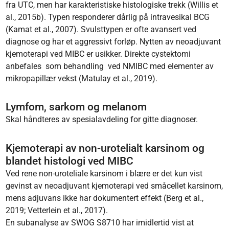
fra UTC, men har karakteristiske histologiske trekk (Willis et
al., 2015b). Typen responderer dårlig på intravesikal BCG
(Kamat et al., 2007). Svulsttypen er ofte avansert ved
diagnose og har et aggressivt forløp. Nytten av neoadjuvant
kjemoterapi ved MIBC er usikker. Direkte cystektomi
anbefales som behandling ved NMIBC med elementer av
mikropapillær vekst (Matulay et al., 2019).
Lymfom, sarkom og melanom
Skal håndteres av spesialavdeling for gitte diagnoser.
Kjemoterapi av non-urotelialt karsinom og
blandet histologi ved MIBC
Ved rene non-uroteliale karsinom i blære er det kun vist
gevinst av neoadjuvant kjemoterapi ved småcellet karsinom,
mens adjuvans ikke har dokumentert effekt (Berg et al.,
2019; Vetterlein et al., 2017).
En subanalyse av SWOG S8710 har imidlertid vist at