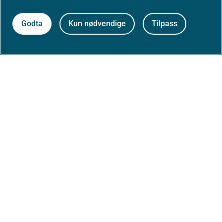
Godta
Kun nødvendige
Tilpass
Kontakt oss
Postadresse:
Helsedirektoratet
Postboks 220, Skøyen
0213 Oslo
Aktuelt
Nyheter