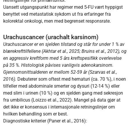
retningslinjer for primærtumor.
Uansett utgangspunkt har regimer med 5-FU vært hyppigst
benyttet ved metastatisk sykdom ut fra erfaringer fra
kolorektal onkologi, men med begrenset responsrate.
Urachuscancer (urachalt karsinom)
Urachuscancer er en sjelden tilstand og står for under 1 % av
blærekrefttilfellene (Akhtar et al., 2025; Bruins et al., 2012), og
en aggressiv kreftform med 5 års kreftspesifikk overlevelse
på 35 %. Histologisk påvises vanligvis adenokarsinom.
Gjennomsnittsalderen er mellom 52-59 år (Szarvas et al.,
2016).
Debuterer som oftest med hematuri (ca. 70 %), i noen
tilfeller med abdominale smerter og dysuri (12-14 %) eller
med slim i urinen (10 %) og en sjelden gang med sekresjon
fra umbilicus (Loizzo et al., 2022). Mangel på data gjør at
det ikke er konsensus i internasjonale retningslinjer om
hvilken behandling som er best.
Diagnostiske kriterier (Paner et al., 2016):