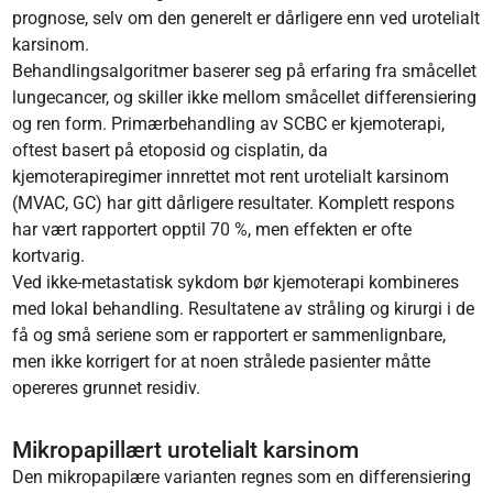
prognose, selv om den generelt er dårligere enn ved urotelialt
karsinom.
Behandlingsalgoritmer baserer seg på erfaring fra småcellet
lungecancer, og skiller ikke mellom småcellet differensiering
og ren form. Primærbehandling av SCBC er kjemoterapi,
oftest basert på etoposid og cisplatin, da
kjemoterapiregimer innrettet mot rent urotelialt karsinom
(MVAC, GC) har gitt dårligere resultater. Komplett respons
har vært rapportert opptil 70 %, men effekten er ofte
kortvarig.
Ved ikke-metastatisk sykdom bør kjemoterapi kombineres
med lokal behandling. Resultatene av stråling og kirurgi i de
få og små seriene som er rapportert er sammenlignbare,
men ikke korrigert for at noen strålede pasienter måtte
opereres grunnet residiv.
Mikropapillært urotelialt karsinom
Den mikropapilære varianten regnes som en differensiering