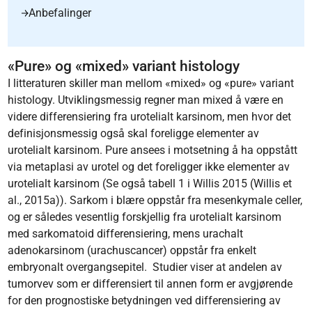
Anbefalinger
«Pure» og «mixed» variant histology
I litteraturen skiller man mellom «mixed» og «pure» variant
histology. Utviklingsmessig regner man mixed å være en
videre differensiering fra urotelialt karsinom, men hvor det
definisjonsmessig også skal foreligge elementer av
urotelialt karsinom. Pure ansees i motsetning å ha oppstått
via metaplasi av urotel og det foreligger ikke elementer av
urotelialt karsinom (Se også tabell 1 i Willis 2015 (Willis et
al., 2015a)). Sarkom i blære oppstår fra mesenkymale celler,
og er således vesentlig forskjellig fra urotelialt karsinom
med sarkomatoid differensiering, mens urachalt
adenokarsinom (urachuscancer) oppstår fra enkelt
embryonalt overgangsepitel. Studier viser at andelen av
tumorvev som er differensiert til annen form er avgjørende
for den prognostiske betydningen ved differensiering av