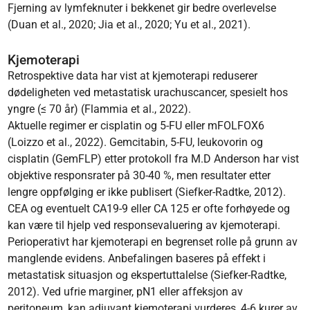
Fjerning av lymfeknuter i bekkenet gir bedre overlevelse
(Duan et al., 2020; Jia et al., 2020; Yu et al., 2021).
Kjemoterapi
Retrospektive data har vist at kjemoterapi reduserer
dødeligheten ved metastatisk urachuscancer, spesielt hos
yngre (≤ 70 år) (Flammia et al., 2022).
Aktuelle regimer er cisplatin og 5-FU eller mFOLFOX6
(Loizzo et al., 2022). Gemcitabin, 5-FU, leukovorin og
cisplatin (GemFLP) etter protokoll fra M.D Anderson har vist
objektive responsrater på 30-40 %, men resultater etter
lengre oppfølging er ikke publisert (Siefker-Radtke, 2012).
CEA og eventuelt CA19-9 eller CA 125 er ofte forhøyede og
kan være til hjelp ved responsevaluering av kjemoterapi.
Perioperativt har kjemoterapi en begrenset rolle på grunn av
manglende evidens. Anbefalingen baseres på effekt i
metastatisk situasjon og ekspertuttalelse (Siefker-Radtke,
2012). Ved ufrie marginer, pN1 eller affeksjon av
peritoneum, kan adjuvant kjemoterapi vurderes, 4-6 kurer av