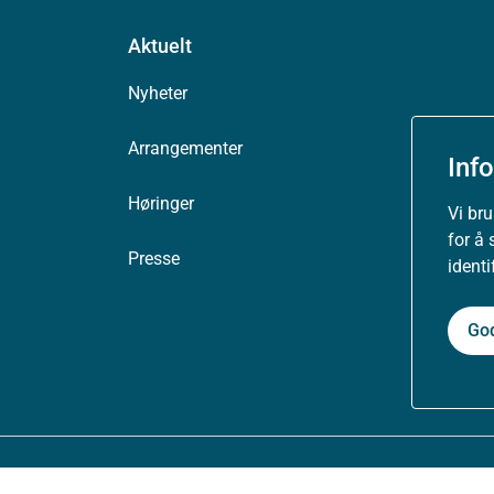
Aktuelt
Nyheter
Arrangementer
Inf
Høringer
Vi br
for å 
Presse
ident
Go