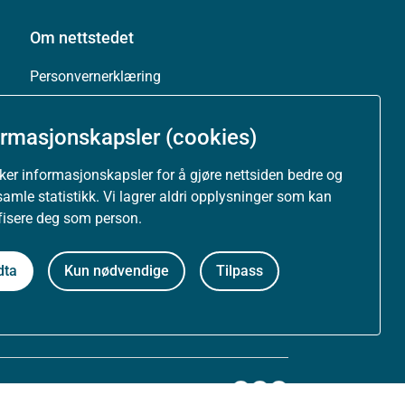
Om nettstedet
Personvernerklæring
Tilgjengelighetserklæring (uustatus.no)
ormasjonskapsler (cookies)
Besøksstatistikk og informasjonskapsler
uker informasjonskapsler for å gjøre nettsiden bedre og
samle statistikk. Vi lagrer aldri opplysninger som kan
Nyhetsvarsel og abonnement
ifisere deg som person.
Åpne data (API)
dta
Kun nødvendige
Tilpass
Følg oss: