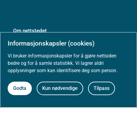
Om nettstedet
Informasjonskapsler (cookies)
Personvernerklæring
Vi bruker informasjonskapsler for å gjøre nettsiden
Tilgjengelighetserklæring (uustatus.no)
bedre og for å samle statistikk. Vi lagrer aldri
opplysninger som kan identifisere deg som person.
Besøksstatistikk og informasjonskapsler
Godta
Kun nødvendige
Tilpass
Nyhetsvarsel og abonnement
Åpne data (API)