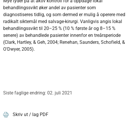
Mye tyder på at aktiv kontroll for å oppdage lokal
behandlingssvikt øker andel av pasienter som
diagnostiseres tidlig, og som dermed er mulig å operere med
radikalt siktemål med salvage-kirurgi. Vanligvis angis lokal
behandlingssvikt til 20–25 % (10 % første år og 8–15 %
senere) av behandlede pasienter innenfor en treårsperiode
(Clark, Hartley, & Geh, 2004; Renehan, Saunders, Schofield, &
O'Dwyer, 2005).
Siste faglige endring: 02. juli 2021
Skriv ut / lag PDF