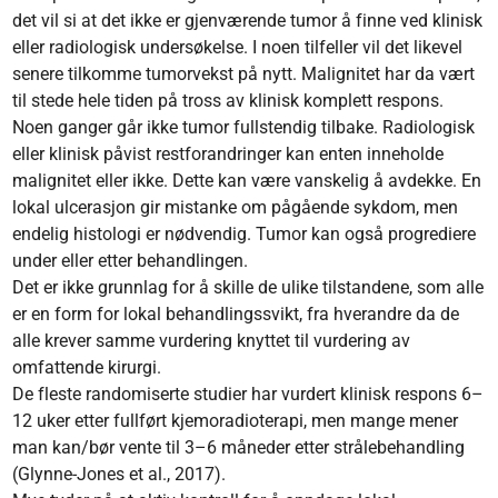
det vil si at det ikke er gjenvæ­rende tumor å finne ved klinisk
eller radiologisk undersøkelse. I noen tilfeller vil det likevel
senere tilkomme tumorvekst på nytt. Malignitet har da vært
til stede hele tiden på tross av klinisk komplett respons.
Noen ganger går ikke tumor fullstendig tilbake. Radiologisk
eller klinisk påvist restforandringer kan enten inneholde
malignitet eller ikke. Dette kan være vanskelig å avdekke. En
lokal ulcerasjon gir mistanke om pågående sykdom, men
endelig histologi er nødvendig. Tumor kan også progrediere
under eller etter behandlingen.
Det er ikke grunnlag for å skille de ulike tilstandene, som alle
er en form for lokal behandlings­svikt, fra hverandre da de
alle krever samme vurdering knyttet til vurdering av
omfattende kirurgi.
De fleste randomiserte studier har vurdert klinisk respons 6–
12 uker etter fullført kjemoradio­terapi, men mange mener
man kan/bør vente til 3–6 måneder etter strålebehandling
(Glynne-Jones et al., 2017).