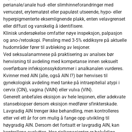
perianale/anale hud- eller slimhinneforandringer med
verrucøst, erytematøst eller papuløst utseende, hypo- eller
hyperpigmenterte eksemlignende plakk, enten velavgrenset
eller diffust og vanskelig å identifisere.
Klinisk undersøkelse omfatter nøye inspeksjon, palpasjon
og ano-/retoskopi. Pensling med 3-5% eddiksyre på aktuelle
hudområder fører til avbleking av lesjoner.
Ved seksualanamnese på praktisering av analsex bør
henvisning til avdeling med kompetanse innen seksuelt
overførbare infeksjonssykdommer i analkanalen vurderes.
Kvinner med AIN (alle, også AIN I?) bør henvises til
gynekologisk avdeling med tanke på intraepitelial atypi i
cervix (CIN), vagina (VAIN) eller vulva (VIN).
Generelt anbefales eksisjon av hele lesjonen, eller adekvate
stansebiopser dersom eksisjon medfører sfinkterskade.
Lavgradig AIN trenger ikke behandling, men kontrolleres
etter vel ett år for om mulig å fange opp utvikling til
høygradig AIN. Dersom det fortsatt er lavgradig AIN, kan