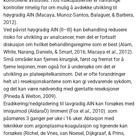
kontrollene avsluttes. Hos risikopasienter er halvårlige
kontroller rimelig for om mulig å avdekke utvikling til
høygradig AIN (Macaya, Munoz-Santos, Balaguer, & Barbera,
2012).
Ved påvist høygradig AIN (II–III) kan behandling redusere
risiko for utvikling av analcancer, men det er fortsatt
diskusjon om hvilket behandlingsregime som er best (Alam,
White, Narang, Daniels, & Smart, 2016; Macaya et al., 2012).
Små områder kan fjernes kirurgisk, først og fremst for å
fjerne lesjonen, men også for å undersøke om det er
utvikling av plateepitelkarsinom. Det er ofte forandringer
helt ut i reseksjonskantene som kan gi vedvarende sykdom,
og det kan være nødvendig med gjentatte reseksjoner
(Pineda & Welton, 2009).
Eradikering/nedgradering til lavgradig AIN kan forsøkes med
imiquimod (AldaraÒ) liniment (Fox et al., 2010). som
påsmøres 3 ganger per uke i 16 uker. Ablasjon med
teknikker som argonplasma-koagula­sjon og lignende kan
forsøkes (Richel, de Vries, van Noesel, Dijkgraaf, & Prins,