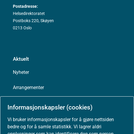
Postadresse:
Helsedirektoratet
Postboks 220, Skøyen
0213 Oslo
Aktuelt
Nyheter
Arrangementer
Høringer
Informasjonskapsler (cookies)
Presse
Vi bruker informasjonskapsler for å gjøre nettsiden
bedre og for å samle statistikk. Vi lagrer aldri
opplysninger som kan identifisere deg som person.