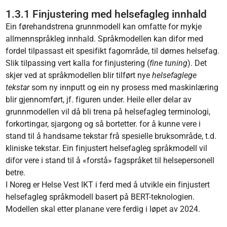
1.3.1 Finjustering med helsefagleg innhald
Ein førehandstrena grunnmodell kan omfatte for mykje
allmennspråkleg innhald. Språkmodellen kan difor med
fordel tilpassast eit spesifikt fagområde, til dømes helsefag.
Slik tilpassing vert kalla for finjustering (
fine tuning
). Det
skjer ved at språkmodellen blir tilført nye
helsefaglege
tekstar
som ny innputt og ein ny prosess med maskinlæring
blir gjennomført, jf. figuren under. Heile eller delar av
grunnmodellen vil då bli trena på helsefagleg terminologi,
forkortingar, sjargong og så bortetter. for å kunne vere i
stand til å handsame tekstar frå spesielle bruksområde, t.d.
kliniske tekstar. Ein finjustert helsefagleg språkmodell vil
difor vere i stand til å «forstå» fagspråket til helsepersonell
betre.
I Noreg er Helse Vest IKT i ferd med å utvikle ein finjustert
helsefagleg språkmodell basert på BERT-teknologien.
Modellen skal etter planane vere ferdig i løpet av 2024.