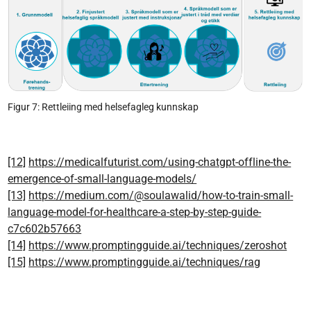
Figur 7: Rettleiing med helsefagleg kunnskap
[12]
https://medicalfuturist.com/using-chatgpt-offline-the-
emergence-of-small-language-models/
[13]
https://medium.com/@soulawalid/how-to-train-small-
language-model-for-healthcare-a-step-by-step-guide-
c7c602b57663
[14]
https://www.promptingguide.ai/techniques/zeroshot
[15]
https://www.promptingguide.ai/techniques/rag