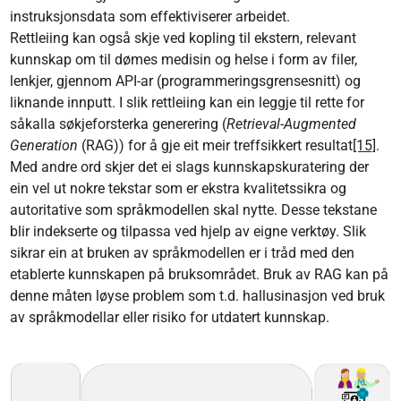
instruksjonsdata som effektiviserer arbeidet.
Rettleiing kan også skje ved kopling til ekstern, relevant
kunnskap om til dømes medisin og helse i form av filer,
lenkjer, gjennom API-ar (programmeringsgrensesnitt) og
liknande innputt. I slik rettleiing kan ein leggje til rette for
såkalla søkjeforsterka generering (
Retrieval-Augmented
Generation
(RAG)) for å gje eit meir treffsikkert resultat
[15]
.
Med andre ord skjer det ei slags kunnskapskuratering der
ein vel ut nokre tekstar som er ekstra kvalitetssikra og
autoritative som språkmodellen skal nytte. Desse tekstane
blir indekserte og tilpassa ved hjelp av eigne verktøy. Slik
sikrar ein at bruken av språkmodellen er i tråd med den
etablerte kunnskapen på bruksområdet. Bruk av RAG kan på
denne måten løyse problem som t.d. hallusinasjon ved bruk
av språkmodellar eller risiko for utdatert kunnskap.