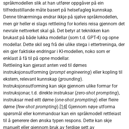
språkmodellen slik at han utfører oppgåver på ein
tilfredsstillande måte basert på helsefagleg kunnskap.
Denne tilnærminga endrar ikkje på sjølve språkmodellen,
men gir heller ei slags rettleiing for korleis reisa gjennom det
nevrale nettverket skal gå. Det betyr at teknikken kan
brukast på både lukka modellar (som t.d. GPT-4) og opne
modellar. Dette skil seg frå dei ulike stega i ettertreninga, der
ein gjer faktiske endringar i KI-modellen, noko som er
enklast å få til på opne modellar.
Rettleiing kan gjerast anten ved til dømes
instruksjonsutforming (
prompt engineering
) eller kopling til
ekstern, relevant kunnskap (
grounding
).
Instruksjonsutforming kan skje gjennom ulike formar for
instruksjonar, t.d. direkte instruksar (
zero-shot prompting
),
instruksar med eitt døme (
one-shot prompting
) eller fleire
døme (
few-shot prompting
).
[14]
Gjennom nøye utforma
spørsmål eller kommandoar kan ein språkmodell rettleiast
til å generere den ønska typen respons. Dette kan skje
manuelt eller gjennom bruk av ferdige sett av