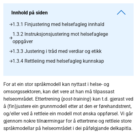
Innhold på siden
1.3.1 Finjustering med helsefagleg innhald
1.3.2 Instruksjonsjustering mot helsefaglege
oppgåver
1.3.3 Justering i tråd med verdiar og etikk
1.3.4 Rettleiing med helsefagleg kunnskap
For at ein stor språkmodell kan nyttast i helse- og
omsorgssektoren, kan det vere at han må tilpassast
helseområdet. Ettertrening (
post-training
) kan t.d. gjerast ved
å (fin)justere ein grunnmodell etter at den er førehandstrent,
og/eller ved å rettleie ein modell mot ønska oppførsel. Vi går
gjennom nokre tilnærmingar for å ettertrene og rettleie store
språkmodellar på helseområdet i dei påfølgjande delkapitla.