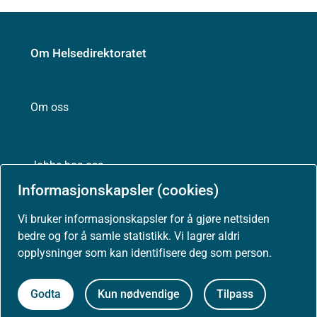
Om Helsedirektoratet
Om oss
Jobbe hos oss
Informasjonskapsler (cookies)
Vi bruker informasjonskapsler for å gjøre nettsiden
Kontakt oss
bedre og for å samle statistikk. Vi lagrer aldri
opplysninger som kan identifisere deg som person.
Postadresse:
Helsedirektoratet
Postboks 220, Skøyen
Godta
Kun nødvendige
Tilpass
0213 Oslo