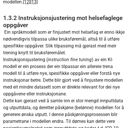
modellen.
[12]
[13]
1.3.2 Instruksjonsjustering mot helsefaglege
oppgåver
Ein språkmodell som er finjustert mot helsefag er enno ikkje
nødvendigvis tilpassa ulike bruksføremål, altså til å utføre
spesifikke oppgåver. Slik tilpassing må gjerast med meir
trening knytt til bruksføremålet.
Instruksjonsjustering (
instruction fine tuning
) av ein KI-
modell er ein prosess der ein tilpassar ein allereie trena
modell til å utføre nye, spesifikke oppgåver eller forstå nye
instruksjonar betre. Dette blir gjort ved å finjustere modellen
med eit mindre datasett som er direkte relevant for dei nye
oppgåvene eller instruksjonane.
Dette kan gjerast ved å samle inn ei stor mengd innputtdata
og utputtdata, og deretter påskjøne (belønne) modellen for å
generere ønska utputt. I denne påskjøningsprosessen blir
parametrane i modellen endra. Til dømes kan dette vere