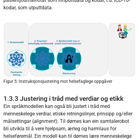
pasientjournalnotat som innputtdata og kodar, t.d. ICD-10-
kodar, som utputtdata.
Figur 5: Instruksjonsjustering mot helsefaglege oppgåver
1.3.3 Justering i tråd med verdiar og etikk
Ein språkmodellen kan også bli justert i tråd med
menneskelege verdiar, etiske retningslinjer, prinsipp og/eller
målsettingar (
alignment
). Til dømes kan ein samtalerobot
bli utvikla til å vere hjelpsam, ærleg og harmlaus for
helseføremål. Ein modell kan til dømes lære menneskelege