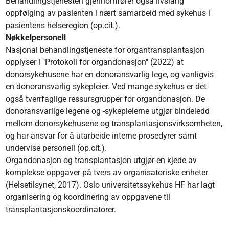
Behandlingstjenesten gjennomfører også livslang
oppfølging av pasienten i nært samarbeid med sykehus i
pasientens helseregion (op.cit.).
Nøkkelpersonell
Nasjonal behandlingstjeneste for organtransplantasjon
opplyser i "Protokoll for organdonasjon" (2022) at
donorsykehusene har en donoransvarlig lege, og vanligvis
en donoransvarlig sykepleier. Ved mange sykehus er det
også tverrfaglige ressursgrupper for organdonasjon. De
donoransvarlige legene og -sykepleierne utgjør bindeledd
mellom donorsykehusene og transplantasjonsvirksomheten,
og har ansvar for å utarbeide interne prosedyrer samt
undervise personell (op.cit.).
Organdonasjon og transplantasjon utgjør en kjede av
komplekse oppgaver på tvers av organisatoriske enheter
(Helsetilsynet, 2017). Oslo universitetssykehus HF har lagt
organisering og koordinering av oppgavene til
transplantasjonskoordinatorer.