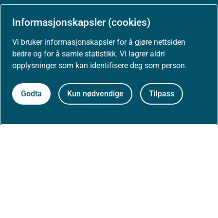
Arrangementer
Informasjonskapsler (cookies)
Høringer
Vi bruker informasjonskapsler for å gjøre nettsiden
bedre og for å samle statistikk. Vi lagrer aldri
Presse
opplysninger som kan identifisere deg som person.
Godta
Kun nødvendige
Tilpass
Om nettstedet
Personvernerklæring
Tilgjengelighetserklæring (uustatus.no)
Besøksstatistikk og informasjonskapsler
Nyhetsvarsel og abonnement