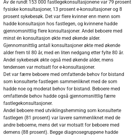
Av de rundt 153 000 fastlegekonsultasjonene var 79 prosent
fysiske konsultasjoner, 13 prosent e-konsultasjoner og 8
prosent sykebesøk. Det var flere kvinner enn menn som
hadde konsultasjon hos fastlegen, og kvinnene hadde
gjennomsnittlig flere konsultasjoner. Andel beboere med
minst én konsultasjon økte med økende alder.
Gjennomsnittlig antall konsultasjoner økte med økende
alder frem til 80 år, med en liten nedgang etter fylte 80 år.
Andel sykebesøk økte også med økende alder, mens
tendensen var motsatt for e-konsultasjoner.
Det var færre beboere med omfattende behov for bistand
som konsulterte fastlegen sammenliknet med de som
hadde noe og moderat behov for bistand. Beboere med
omfattende behov hadde også gjennomsnittlig færre
fastlegekonsultasjoner.
Andel beboere med utviklingshemming som konsulterte
fastlegen (81 prosent) var lavere sammenliknet med de
andre beboerne, mens det var motsatt for beboere med
demens (88 prosent). Begge diagnosegruppene hadde