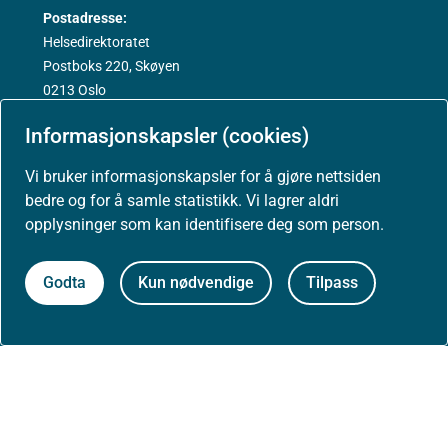
Postadresse:
Helsedirektoratet
Postboks 220, Skøyen
0213 Oslo
Informasjonskapsler (cookies)
Vi bruker informasjonskapsler for å gjøre nettsiden
bedre og for å samle statistikk. Vi lagrer aldri
Aktuelt
opplysninger som kan identifisere deg som person.
Nyheter
Godta
Kun nødvendige
Tilpass
Arrangementer
Høringer