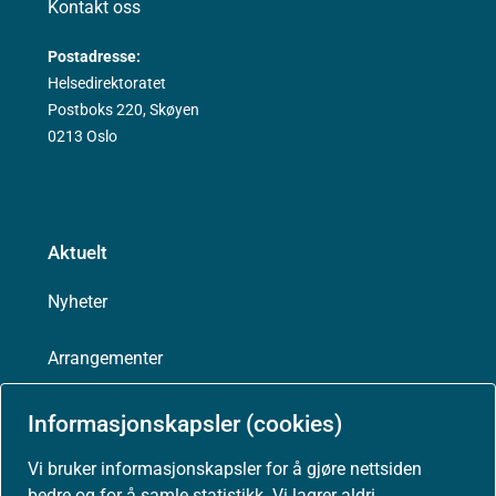
Kontakt oss
Postadresse:
Helsedirektoratet
Postboks 220, Skøyen
0213 Oslo
Aktuelt
Nyheter
Arrangementer
Høringer
Informasjonskapsler (cookies)
Vi bruker informasjonskapsler for å gjøre nettsiden
Presse
bedre og for å samle statistikk. Vi lagrer aldri