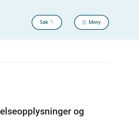
Søk
Meny
helseopplysninger og