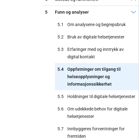
5
Funn og analyser
5.1
Om analysene og begrepsbruk
5.2
Bruk av digitale helsetjenester
5.3
Erfaringer med og inntrykk av
digital kontakt
5.4
Oppfatninger om tilgang til
helseopplysninger og
informasjonssikkerhet
5.5
Holdninger til digitale helsetjenester
5.6
Om udekkede behov for digitale
helsetjenester
5.7
Innbyggeres forventninger for
fremtiden