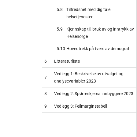
5.8
Tilfredshet med digitale
helsetjenester
5.9
Kjennskap til, bruk av og inntrykk av
Helsenorge
5.10
Hovedtrekk på tvers av demografi
6
Litteraturliste
Vedlegg 1: Beskrivelse av utvalget og
7
analysevariabler 2023
8
Vedlegg 2: Spørreskjema innbyggere 2023
9
Vedlegg 3: Feilmarginstabell