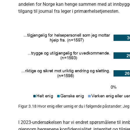
andelen for Norge kan henge sammen med at innbyggern
tilgang til journal fra leger i primærhelsetjenesten.
Figur 3.18 Hvor enig eller uenig er du i følgende påstander: Jeg h
I 2023-undersøkelsen har vi endret spørsmålene til in
gjennom begrepene konfidensialitet, integritet og tilgje