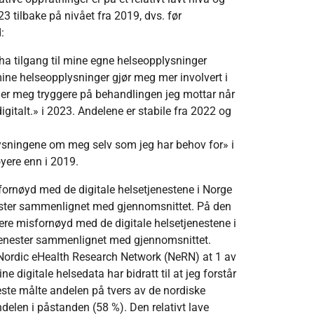
23 tilbake på nivået fra 2019, dvs. før
d:
 ha tilgang til mine egne helseopplysninger
l mine helseopplysninger gjør meg mer involvert i
ler meg tryggere på behandlingen jeg mottar når
gitalt.» i 2023. Andelene er stabile fra 2022 og
plysningene om meg selv som jeg har behov for» i
øyere enn i 2019.
fornøyd med de digitale helsetjenestene i Norge
enester sammenlignet med gjennomsnittet. På den
ere misfornøyd med de digitale helsetjenestene i
etjenester sammenlignet med gjennomsnittet.
 Nordic eHealth Research Network (NeRN) at 1 av
e digitale helsedata har bidratt til at jeg forstår
este målte andelen på tvers av de nordiske
delen i påstanden (58 %). Den relativt lave