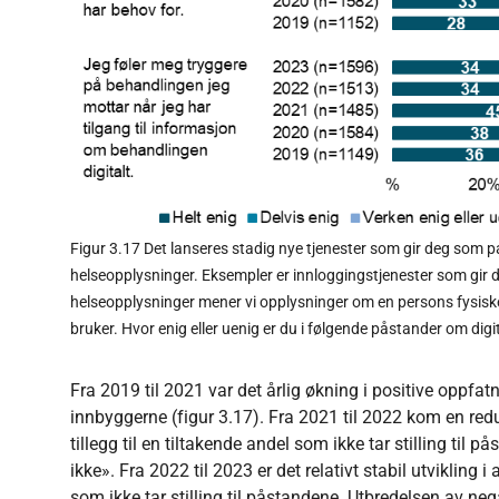
Figur 3.17 Det lanseres stadig nye tjenester som gir deg som pa
helseopplysninger. Eksempler er innloggingstjenester som gir de
helseopplysninger mener vi opplysninger om en persons fysiske 
bruker. Hvor enig eller uenig er du i følgende påstander om dig
Fra 2019 til 2021 var det årlig økning i positive oppfat
innbyggerne (figur 3.17). Fra 2021 til 2022 kom en redu
tillegg til en tiltakende andel som ikke tar stilling til 
ikke». Fra 2022 til 2023 er det relativt stabil utviklin
som ikke tar stilling til påstandene. Utbredelsen av nega