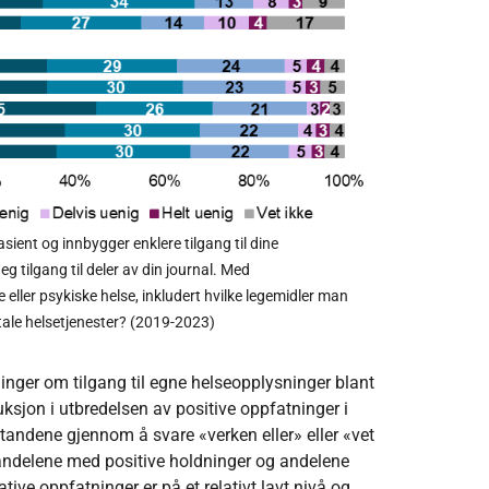
sient og innbygger enklere tilgang til dine
g tilgang til deler av din journal. Med
eller psykiske helse, inkludert hvilke legemidler man
itale helsetjenester? (2019-2023)
ninger om tilgang til egne helseopplysninger blant
ksjon i utbredelsen av positive oppfatninger i
påstandene gjennom å svare «verken eller» eller «vet
g i andelene med positive holdninger og andelene
tive oppfatninger er på et relativt lavt nivå og