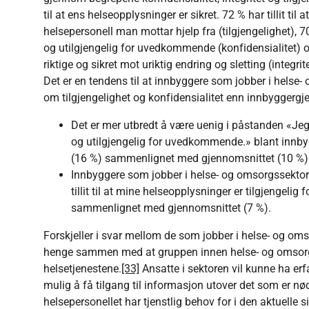
til at ens helseopplysninger er sikret. 72 % har tillit til
helsepersonell man mottar hjelp fra (tilgjengelighet), 70 
og utilgjengelig for uvedkommende (konfidensialitet) og 
riktige og sikret mot uriktig endring og sletting (integrite
Det er en tendens til at innbyggere som jobber i helse
om tilgjengelighet og konfidensialitet enn innbyggergj
Det er mer utbredt å være uenig i påstanden «Jeg h
og utilgjengelig for uvedkommende.» blant innby
(16 %) sammenlignet med gjennomsnittet (10 %)
Innbyggere som jobber i helse- og omsorgssektore
tillit til at mine helseopplysninger er tilgjengelig
sammenlignet med gjennomsnittet (7 %).
Forskjeller i svar mellom de som jobber i helse- og o
henge sammen med at gruppen innen helse- og omsorg 
helsetjenestene.
[33]
Ansatte i sektoren vil kunne ha erfa
mulig å få tilgang til informasjon utover det som er n
helsepersonellet har tjenstlig behov for i den aktuelle 