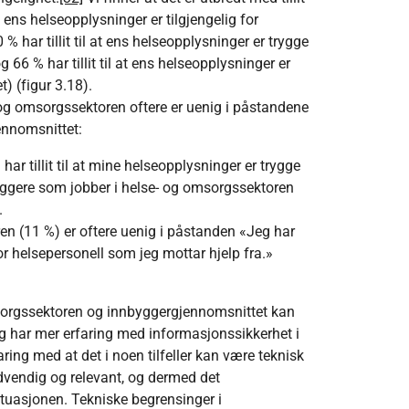
 at ens helseopplysninger er tilgjengelig for
% har tillit til at ens helseopplysninger er trygge
66 % har tillit til at ens helseopplysninger er
t) (figur 3.18).
- og omsorgssektoren oftere er uenig i påstandene
ennomsnittet:
ar tillit til at mine helseopplysninger er trygge
ggere som jobber i helse- og omsorgssektoren
.
n (11 %) er oftere uenig i påstanden «Jeg har
 for helsepersonell som jeg mottar hjelp fra.»
msorgssektoren og innbyggergjennomsnittet kan
har mer erfaring med informasjonssikkerhet i
ring med at det i noen tilfeller kan være teknisk
ødvendig og relevant, og dermed det
situasjonen. Tekniske begrensinger i