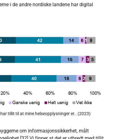
e i de andre nordiske landene har digital
ar tillit til at mine helseopplysninger er.. (2023)
nbyggerne om informasjonssikkerhet, målt
ngelighet.
[32]
Vi finner at det er utbredt med tillit