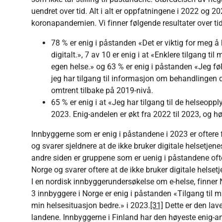
uendret over tid. Alt i alt er oppfatningene i 2022 og 20
koronapandemien. Vi finner følgende resultater over ti
78 % er enig i påstanden «Det er viktig for meg å
digitalt.», 7 av 10 er enig i at «Enklere tilgang ti
egen helse.» og 63 % er enig i påstanden «Jeg fø
jeg har tilgang til informasjon om behandlingen di
omtrent tilbake på 2019-nivå.
65 % er enig i at «Jeg har tilgang til de helseop
2023. Enig-andelen er økt fra 2022 til 2023, og h
Innbyggerne som er enig i påstandene i 2023 er oftere 
og svarer sjeldnere at de ikke bruker digitale helsetj
andre siden er gruppene som er uenig i påstandene oft
Norge og svarer oftere at de ikke bruker digitale hels
I en nordisk innbyggerundersøkelse om e-helse, finner
3 innbyggere i Norge er enig i påstanden «Tilgang til min
min helsesituasjon bedre.» i 2023.
[31]
Dette er den lav
landene. Innbyggerne i Finland har den høyeste enig-an