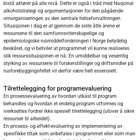
bistå aktører på alle nivå. Dette er også i tråd med Nasjonal
alkoholstrategi og argumentasjonen for den pågående
omorganiseringen av den sentrale helseforvaltningen.
Situasjonen i dag er at gjennom de siste åtte årene er
ressursene til den samfunnsvitenskapelige og
epidemiologiske rusmiddelforskningen i Norge betydelig
beskåret, og vi betviler at programmet vil kunne realiseres
slik ressurssituasjonen er nå. En umiddelbar og vesentlig
styrking av ressursene til forskerstillinger og driftsmidler på
rusforebyggingsfeltet vil derfor være helt essensielt.
Tilrettelegging for programevaluering
En prosessevaluering av hvordan utkast til program
behandles og hvordan et endelig program utformes og
iverksettes fordrer ikke spesiell tilrettelegging (utover å sikre
ressurser til arbeidet).
En prosess- og effekt-evaluering av implementering av
spesifikke tiltak som anbefales i programmet eller som man